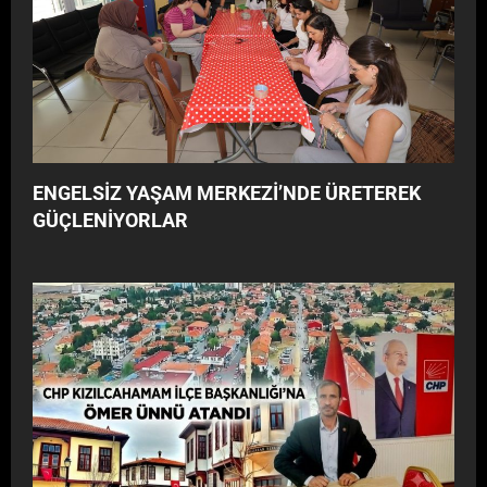
a
G
n
Â
ı
R
l
I
t
!
ı
y
o
ENGELSİZ YAŞAM MERKEZİ’NDE ÜRETEREK
r
”
GÜÇLENİYORLAR