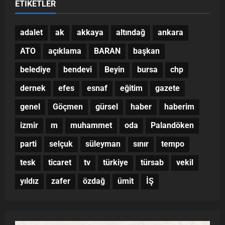
ETIKETLER
adalet
ak
akkaya
altındağ
ankara
ATO
açıklama
BARAN
başkan
belediye
bendevi
Beyin
bursa
chp
dernek
efes
esnaf
eğitim
gazete
genel
Göçmen
gürsel
haber
haberim
izmir
m
muhammet
oda
Palandöken
parti
selçuk
süleyman
sınır
tempo
tesk
ticaret
tv
türkiye
türsab
vekil
yıldız
zafer
özdağ
ümit
İŞ