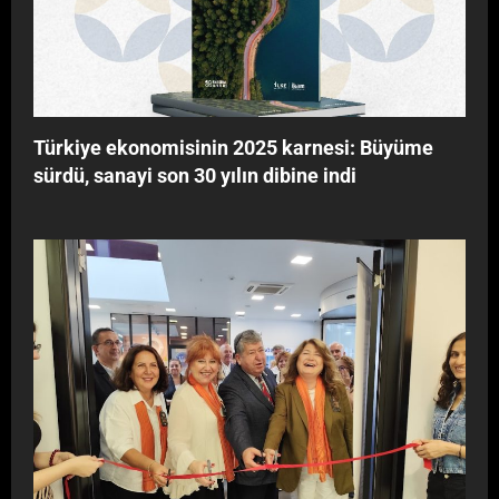
ı
G
l
Â
t
R
ı
I
y
!
o
Türkiye ekonomisinin 2025 karnesi: Büyüme
r
sürdü, sanayi son 30 yılın dibine indi
”