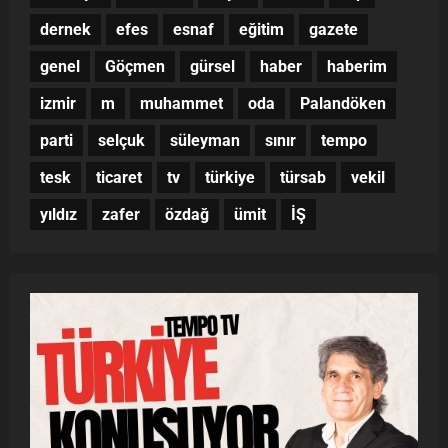
dernek
efes
esnaf
eğitim
gazete
genel
Göçmen
gürsel
haber
haberim
izmir
m
muhammet
oda
Palandöken
parti
selçuk
süleyman
sınır
tempo
tesk
ticaret
tv
türkiye
türsab
vekil
yıldız
zafer
özdağ
ümit
İŞ