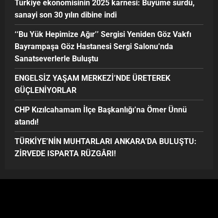
Türkiye ekonomisinin 2025 karnesi: Büyüme sürdü,
sanayi son 30 yılın dibine indi
‘‘Bu Yük Hepimize Ağır’’ Sergisi Yeniden Göz Vakfı
Bayrampaşa Göz Hastanesi Sergi Salonu’nda
Sanatseverlerle Buluştu
ENGELSİZ YAŞAM MERKEZİ’NDE ÜRETEREK
GÜÇLENİYORLAR
CHP Kızılcahamam İlçe Başkanlığı’na Ömer Ünnü
atandı!
TÜRKİYE’NİN MUHTARLARI ANKARA’DA BULUŞTU:
ZİRVEDE ISPARTA RÜZGÂRI!