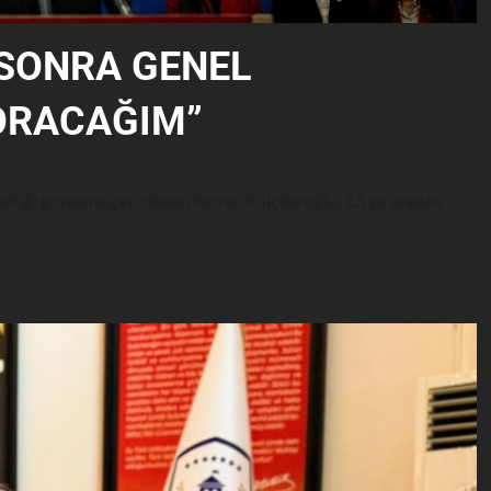
 SONRA GENEL
SORACAĞIM”
ğı görevine geri dönen Kemal Kılıçdaroğlu, 2,5 yıl aradan