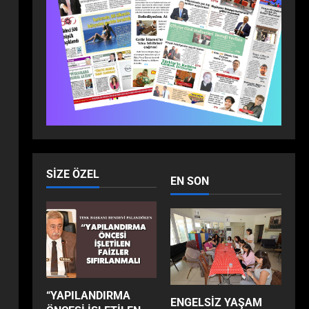
sanayi son 30 yılın dibine indi
3
Dünya
Eğitim
Ekonomi
Gündem
Son Dakika
Turizm
Yaşam
Yerel
TÜRKİYE’NİN MUHTARLARI
ANKARA’DA BULUŞTU:
4
ZİRVEDE ISPARTA RÜZGÂRI!
Dünya
Ekonomi
Gündem
Son Dakika
Yaşam
Milli İradenin Sarsılmaz Gücü:
SIZE ÖZEL
Anadolu’nun Dört Bir
EN SON
Yanından Yükselen Tarihi
5
Haykırış!
“YAPILANDIRMA
ENGELSİZ YAŞAM