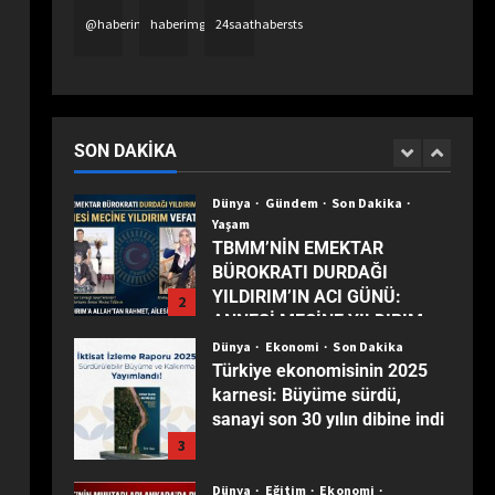
İŞLETİLEN FAİZLER
1
@haberimgazete
haberimgazetetv
24saathabersts
SIFIRLANMALI
Dünya
Gündem
Son Dakika
Yaşam
TBMM’NİN EMEKTAR
BÜROKRATI DURDAĞI
SON DAKIKA
YILDIRIM’IN ACI GÜNÜ:
2
ANNESİ MECİNE YILDIRIM
VEFAT ETTİ
Dünya
Ekonomi
Son Dakika
Türkiye ekonomisinin 2025
karnesi: Büyüme sürdü,
sanayi son 30 yılın dibine indi
3
Dünya
Eğitim
Ekonomi
Gündem
Son Dakika
Turizm
Yaşam
Yerel
TÜRKİYE’NİN MUHTARLARI
ANKARA’DA BULUŞTU:
4
ZİRVEDE ISPARTA RÜZGÂRI!
Dünya
Ekonomi
Gündem