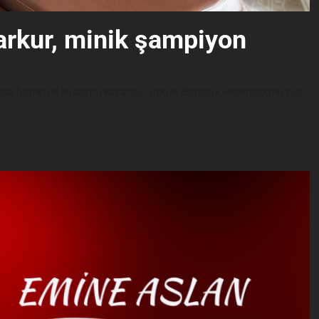
arkur, minik şampiyon
nda birincilik kupasını kazandı Türkiye Binicilik Federasyonu’nun