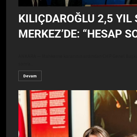
KILIÇDAROĞLU 2,5 YIL
MERKEZ’DE: “HESAP 
ANKARA — Mahkeme kararının ardından CHP Genel Başkanlı
sonra...
Devam