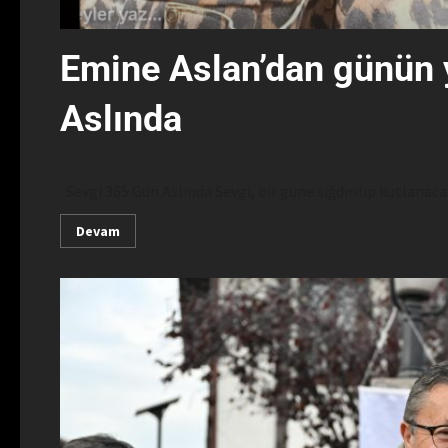
Emine Aslan’dan günün 
Aslında
Sevgi 365 Gün Aslında Sevgi, bir güne sığdırılıp kutlanacak 
Devam