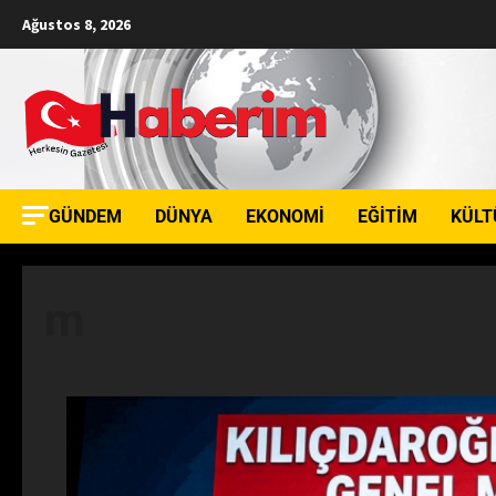
Ağustos 8, 2026
GÜNDEM
DÜNYA
EKONOMI
EĞITIM
KÜLT
m