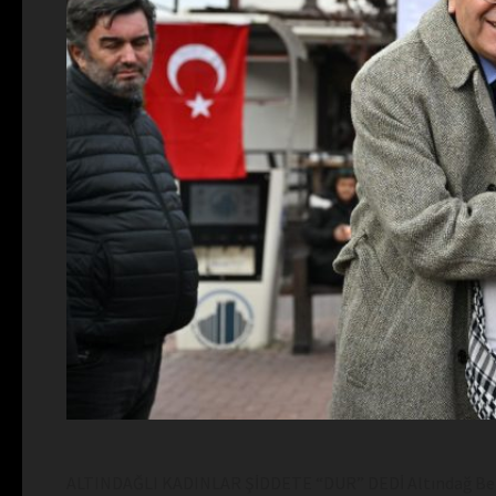
ALTINDAĞLI KADINLAR ŞİDDETE “DUR” DEDİ Altındağ Beledi