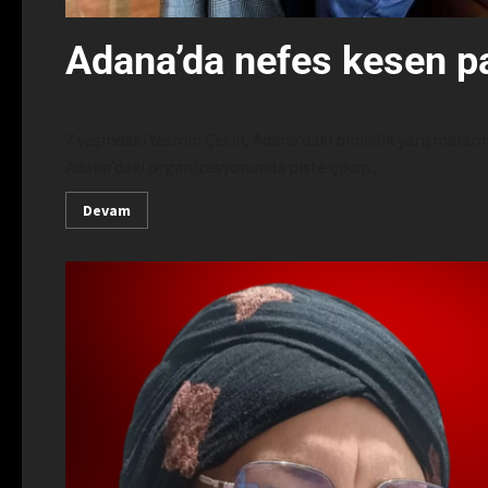
Adana’da nefes kesen p
7 yaşındaki Yasmin Çetin, Adana’daki binicilik yarışmaları
Adana’daki organizasyonunda piste çıkan...
Devam