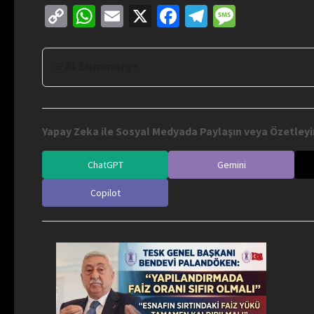
Copy
WhatsApp
Email
X
Facebook
Telegram
Messag
Link
AI Summary
Yapay Zeka ile Sosyal Medyada Paylaşın veya Özetleyi
ChatGPT
Gemini
Copilot