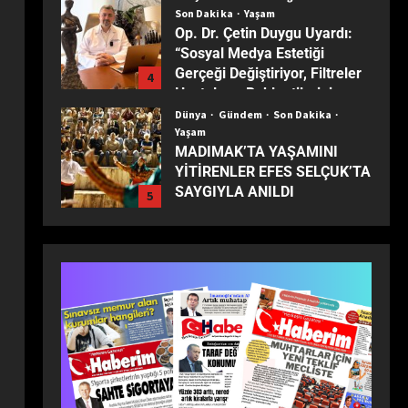
Op. Dr. Çetin Duygu Uyardı:
“Sosyal Medya Estetiği
Gerçeği Değiştiriyor, Filtreler
4
Hastaların Beklentilerini
Yanıltıyor”
Dünya
Gündem
Son Dakika
Yaşam
MADIMAK’TA YAŞAMINI
YİTİRENLER EFES SELÇUK’TA
SAYGIYLA ANILDI
5
Dünya
Eğitim
Ekonomi
Gündem
Son Dakika
Turizm
Yaşam
Yerel
TÜRKİYE’NİN MUHTARLARI
ANKARA’DA BULUŞTU:
1
ZİRVEDE ISPARTA RÜZGÂRI!
Dünya
Ekonomi
Gündem
Son Dakika
Yaşam
Milli İradenin Sarsılmaz Gücü:
Anadolu’nun Dört Bir