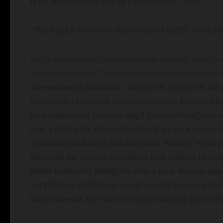
O da devletimize büyük katkı olacak”
dedi.
-“BORÇLAR ANAPARA ÜZERİNDEN FAİZSİZ YAPILAN
Borçluların beklentisinin anaparayı ödemek olduğunu
Konfederasyonu (TESK) Genel Başkanı Bendevi Pal
ödenebilecek miktarlar. Yüzde 39, yüzde 29 arad
sıkıntıları tamamen yapılandırmanın amacına 
bu borçlarımızı faiziyle değil ödeyebileceğimiz an
aynı şekilde Sn. Cumhurbaşkanı’nın bu konulard
açıklamayla Maliye Bakanlığımız esnafın en büyük
dayanan bir zaman süresinde faiz oranını 10 pu
bizim talebimiz bildiğiniz üzere hem devam ede
vergileriyle örtüşmesi esnaf sanatkarın bu ekono
ödeyebilecek bir indirimin yapılmasının gerekli