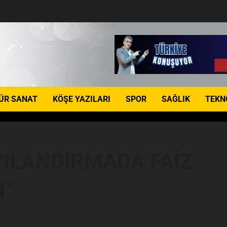
ÜR SANAT
KÖŞE YAZILARI
SPOR
SAĞLIK
TEKN
ILANDIRMADA FAİZ
I”