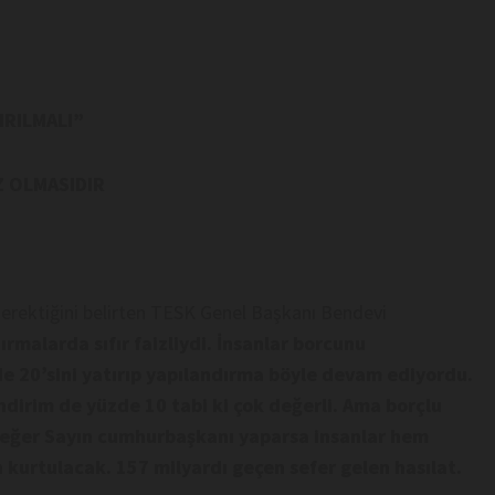
IRILMALI”
Z OLMASIDIR
 gerektiğini belirten TESK Genel Başkanı Bendevi
ırmalarda sıfır faizliydi. İnsanlar borcunu
e 20’sini yatırıp yapılandırma böyle devam ediyordu.
indirim de yüzde 10 tabi ki çok değerli. Ama borçlu
ını eğer Sayın cumhurbaşkanı yaparsa insanlar hem
kurtulacak. 157 milyardı geçen sefer gelen hasılat.