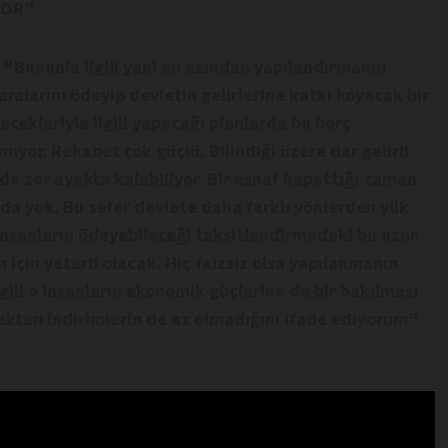
YOR”
,
“Bununla ilgili yani en azından yapılandırmanın
ralarını ödeyip devletin gelirlerine katkı koyacak bir
ecekleriyle ilgili yapacağı planlarda bu borç
mıyor. Rekabet çok güçlü. Bilindiği üzere dar gelirli
e zor ayakta kalabiliyor. Bir esnaf kapattığı zaman
 da yok. Bu sefer devlete daha farklı yönlerden yük
insanların ödeyebileceği taksitlendirmedeki bu uzun
ı için yeterli olacak. Hiç faizsiz olsa yapılanmanın
gili o insanların ekonomik güçlerine de bir bakılması
ekten indirimlerin de az olmadığını ifade ediyorum”