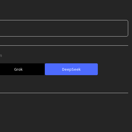
e
n
Grok
DeepSeek