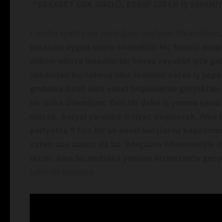
-“REKABET ÇOK GÜÇLÜ, ESNAF ZATEN İŞ YAPAMI
Esnafın ayakta zor durduğunu söyleyen Palandöken
amacına uygun böyle ödenebilir hiç faizsiz anapa
miktar olursa insanlar bir heves veyahut işte gel
yükünden kurtulmuş olur.
İnsanlar zaten iş yapa
grubuna dahil olan esnaf bugünlerde gerçekten d
bir daha dönmüyor. Yani bir daha iş yapma şansı
olacak. Sosyal yardıma ihtiyaç duyulacak. Ama 
periyotta 0 faiz bir an evvel borçlarını kapatmas
zaten ana amacı da bu.
Borçların ödenmesiyle il
lazım. Ama bu mutlaka yapılan hizmetlerin gerç
şeklinde konuştu.