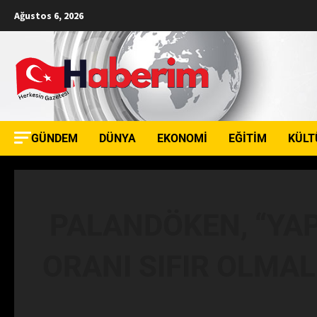
Ağustos 6, 2026
GÜNDEM
DÜNYA
EKONOMI
EĞITIM
KÜLT
PALANDÖKEN, “YAP
ORANI SIFIR OLMAL