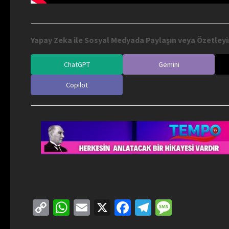
Yapay Zeka ile Sosyal Medyada Paylaşın veya Özetleyi
ChatGPT
Gemini
Copilot
Copy
WhatsApp
Email
X
Facebook
Telegram
Messag
Link