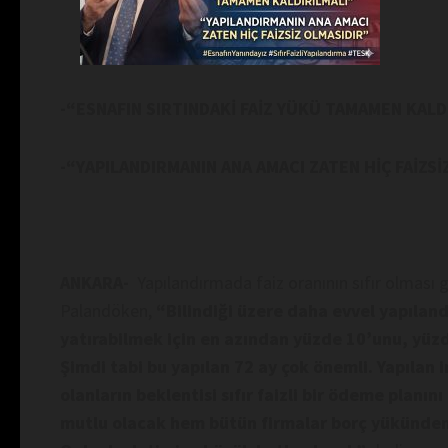
-“ESNAFIN SIRTINDAKİ FAİZ YÜKÜ TAMAMEN KALD
-“YAPILANDIRMANIN ANA AMACI ZATEN HİÇ FAİZSİ
ANKARA-
Yapılandırmada faiz oranının sıfır olması
Palandöken,
“
Bilindiği üzere daha evvel yapıland
yatırabilmek için en azından yüzde 10’unu, yüzd
Şimdi tabi bu yapılan 72 ay çok önemli. Yapılan 
olanların beklentisi sıfır faizli bir ödeme plan
mutlu olacak hem bütün firmalar borç yükünden 