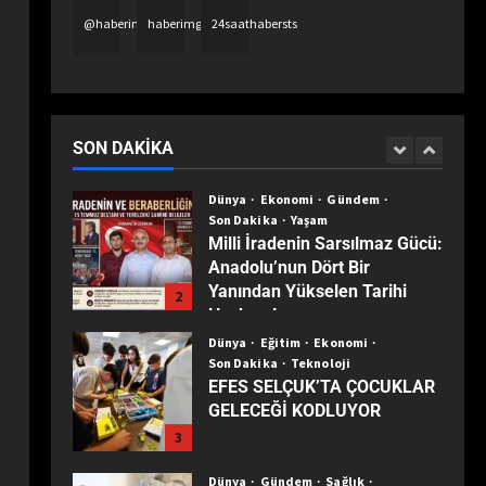
@haberimgazete
haberimgazetetv
24saathabersts
Dünya
Eğitim
Ekonomi
Gündem
Son Dakika
Turizm
Yaşam
Yerel
TÜRKİYE’NİN MUHTARLARI
ANKARA’DA BULUŞTU:
1
SON DAKIKA
ZİRVEDE ISPARTA RÜZGÂRI!
Dünya
Ekonomi
Gündem
Son Dakika
Yaşam
Milli İradenin Sarsılmaz Gücü:
Anadolu’nun Dört Bir
Yanından Yükselen Tarihi
2
Haykırış!
Dünya
Eğitim
Ekonomi
Son Dakika
Teknoloji
EFES SELÇUK’TA ÇOCUKLAR
GELECEĞİ KODLUYOR
3
Dünya
Gündem
Sağlık
Son Dakika
Yaşam