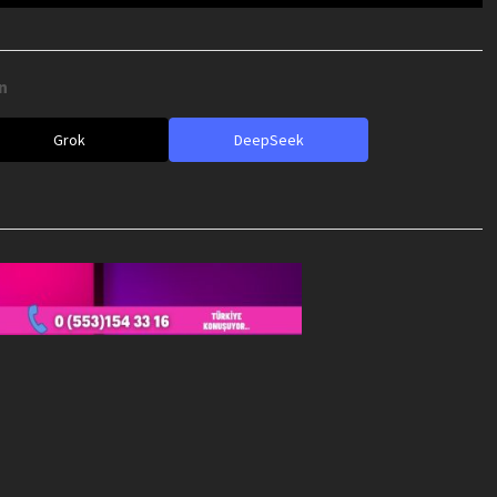
n
Grok
DeepSeek
e