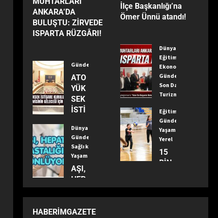
MUHTARLARI
İlçe Başkanlığı’na
ANKARA’DA
Ömer Ünnü atandı!
BULUŞTU: ZİRVEDE
ISPARTA RÜZGÂRI!
Dünya
Eğitim
Gündem
Ekonomi
Gündem
ATO
Son Dakika
YÜK
Turizm
SEK
Yaşam
İSTİ
Eğitim
Yerel
ŞAR
Gündem
TÜR
Dünya
Yaşam
E
KİYE
Gündem
Yerel
KUR
Sağlık
’NİN
15
ULU,
Yaşam
MU
BİN
ANK
AŞI,
HTA
ALTI
ARA
HEP
RLA
NDA
EKO
ATİT
RI
ĞLI
NO
HAS
ANK
ÇOC
MİSİ
TALI
ARA’
HABERIMGAZETE
UK
NİN