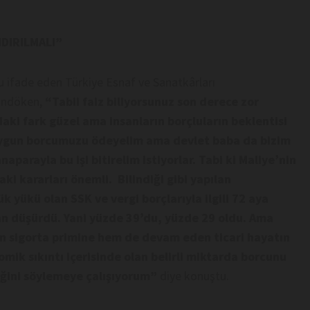
DIRILMALI”
 ifade eden Türkiye Esnaf ve Sanatkârları
andöken,
“Tabii faiz biliyorsunuz son derece zor
aki fark güzel ama insanların borçluların beklentisi
uygun borcumuzu ödeyelim ama devlet baba da bizim
aparayla bu işi bitirelim istiyorlar. Tabi ki Maliye’nin
aki kararları önemli.
Bilindiği gibi yapılan
 yükü olan SSK ve vergi borçlarıyla ilgili 72 aya
an düşürdü. Yani yüzde 39’du, yüzde 29 oldu.
Ama
n sigorta primine hem de devam eden ticari hayatın
mik sıkıntı içerisinde olan belirli miktarda borcunu
liğini söylemeye çalışıyorum”
diye konuştu.