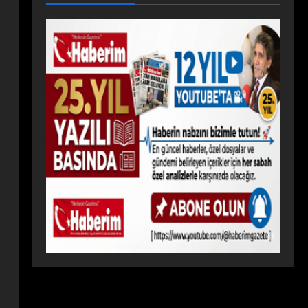
ĞINI
DA
YAZ
GEL
ÖNL
BUL
OKU
ECE
ÜYO
UŞT
LUN
Ğİ
R
U:
DA
İÇİN
ZİRV
BUL
TOP
EDE
UŞT
LAN
ISPA
U
DI
RTA
RÜZ
GÂR
I!