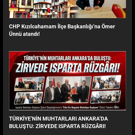
y
G
o
Â
r
R
”
I
CHP Kızılcahamam İlçe Başkanlığı’na Ömer
!
Ünnü atandı!
TÜRKİYE’NİN MUHTARLARI ANKARA’DA
BULUŞTU: ZİRVEDE ISPARTA RÜZGÂRI!