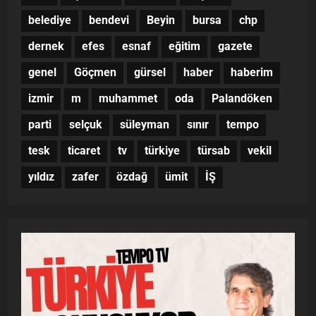
belediye
bendevi
Beyin
bursa
chp
dernek
efes
esnaf
eğitim
gazete
genel
Göçmen
gürsel
haber
haberim
izmir
m
muhammet
oda
Palandöken
parti
selçuk
süleyman
sınır
tempo
tesk
ticaret
tv
türkiye
türsab
vekil
yıldız
zafer
özdağ
ümit
İŞ