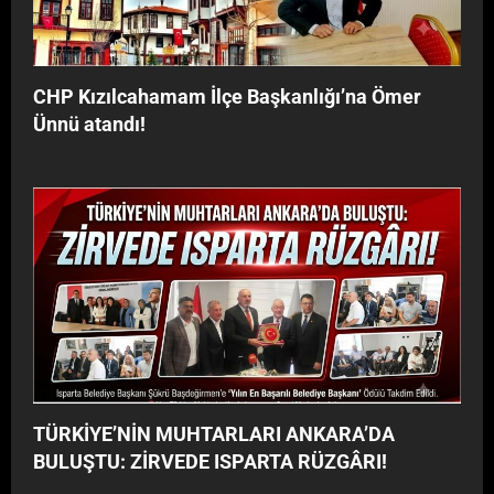
G
Â
R
I
CHP Kızılcahamam İlçe Başkanlığı’na Ömer
!
Ünnü atandı!
TÜRKİYE’NİN MUHTARLARI ANKARA’DA
BULUŞTU: ZİRVEDE ISPARTA RÜZGÂRI!