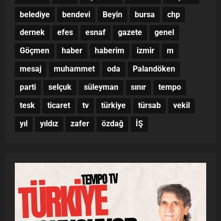
belediye
bendevi
Beyin
bursa
chp
dernek
efes
esnaf
gazete
genel
Göçmen
haber
haberim
izmir
m
mesaj
muhammet
oda
Palandöken
parti
selçuk
süleyman
sınır
tempo
tesk
ticaret
tv
türkiye
türsab
vekil
yıl
yıldız
zafer
özdağ
İŞ