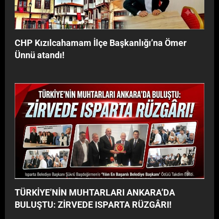
y
G
o
Â
r
R
”
I
CHP Kızılcahamam İlçe Başkanlığı’na Ömer
!
Ünnü atandı!
TÜRKİYE’NİN MUHTARLARI ANKARA’DA
BULUŞTU: ZİRVEDE ISPARTA RÜZGÂRI!