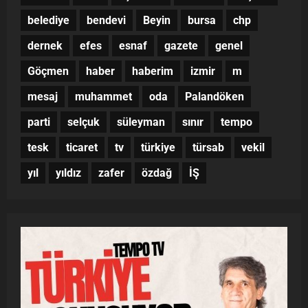
belediye
bendevi
Beyin
bursa
chp
dernek
efes
esnaf
gazete
genel
Göçmen
haber
haberim
izmir
m
mesaj
muhammet
oda
Palandöken
parti
selçuk
süleyman
sınır
tempo
tesk
ticaret
tv
türkiye
türsab
vekil
yıl
yıldız
zafer
özdağ
İŞ