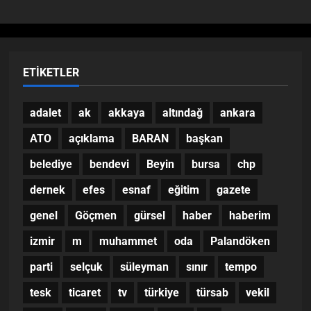
ETIKETLER
adalet
ak
akkaya
altındağ
ankara
ATO
açıklama
BARAN
başkan
belediye
bendevi
Beyin
bursa
chp
dernek
efes
esnaf
eğitim
gazete
genel
Göçmen
gürsel
haber
haberim
izmir
m
muhammet
oda
Palandöken
parti
selçuk
süleyman
sınır
tempo
tesk
ticaret
tv
türkiye
türsab
vekil