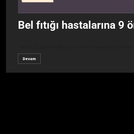
Bel fıtığı hastalarına 9 ö
Bel fıtığı, günümüzde uzun süre oturmaya bağlı hareketsiz
Devam