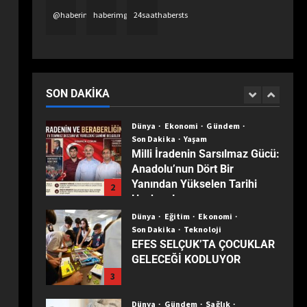
SAYGIYLA ANILDI
5
@haberimgazete
haberimgazetetv
24saathabersts
Dünya
Eğitim
Ekonomi
Gündem
Son Dakika
Turizm
Yaşam
Yerel
TÜRKİYE’NİN MUHTARLARI
ANKARA’DA BULUŞTU:
SON DAKIKA
1
ZİRVEDE ISPARTA RÜZGÂRI!
Dünya
Ekonomi
Gündem
Son Dakika
Yaşam
Milli İradenin Sarsılmaz Gücü:
Anadolu’nun Dört Bir
Yanından Yükselen Tarihi
2
Haykırış!
Dünya
Eğitim
Ekonomi
Son Dakika
Teknoloji
EFES SELÇUK’TA ÇOCUKLAR
GELECEĞİ KODLUYOR
3
Dünya
Gündem
Sağlık