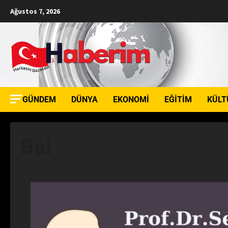
Ağustos 7, 2026
GÜNDEM
DÜNYA
EKONOMI
EĞITIM
KÜLT
Bel