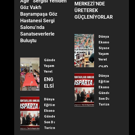
Ağır’’ Sergisi Yeniden
MERKEZİ’NDE
Göz Vakfı
ÜRETEREK
Bayrampaşa Göz
GÜÇLENİYORLAR
Hastanesi Sergi
Salonu’nda
Sanatseverlerle
Dünya
Buluştu
Ekonomi
Siyaset
Yaşam
Yerel
Gündem
Yaşam
CHP
Yerel
Kızıl
Dünya
ENG
caha
Eğitim
ELSİ
ma
Ekonomi
Z
Gündem
m
Son Dakika
YAŞ
Dünya
İlçe
Turizm
Eğitim
AM
Baş
Yaşam
Ekonomi
MER
kanlı
Yerel
Gündem
KEZİ
ğı’na
Son Dakika
TÜR
’NDE
Öme
Turizm
KİYE
ÜRE
r
Yaşam