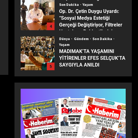
Son Dakika
Yaşam
Op. Dr. Çetin Duygu Uyardı:
“Sosyal Medya Estetiği
Gerçeği Değiştiriyor, Filtreler
4
Hastaların Beklentilerini
Yanıltıyor”
Dünya
Gündem
Son Dakika
Yaşam
MADIMAK’TA YAŞAMINI
YİTİRENLER EFES SELÇUK’TA
SAYGIYLA ANILDI
5
Dünya
Eğitim
Ekonomi
Gündem
Son Dakika
Turizm
Yaşam
Yerel
TÜRKİYE’NİN MUHTARLARI
ANKARA’DA BULUŞTU:
1
ZİRVEDE ISPARTA RÜZGÂRI!
Dünya
Ekonomi
Gündem
Son Dakika
Yaşam
Milli İradenin Sarsılmaz Gücü: