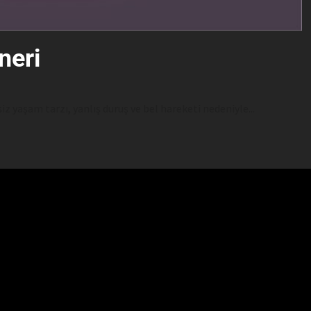
neri
 yaşam tarzı, yanlış duruş ve bel hareketi nedeniyle...