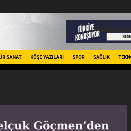
ÜR SANAT
KÖŞE YAZILARI
SPOR
SAĞLIK
TEKN