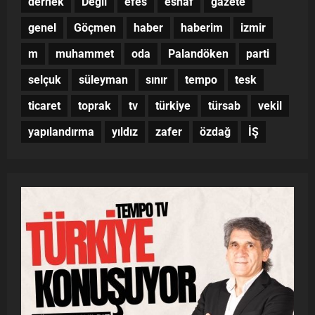
dernek
Değil
efes
esnaf
gazete
genel
Göçmen
haber
haberim
izmir
m
muhammet
oda
Palandöken
parti
selçuk
süleyman
sınır
tempo
tesk
ticaret
toprak
tv
türkiye
türsab
vekil
yapılandırma
yıldız
zafer
özdağ
İŞ