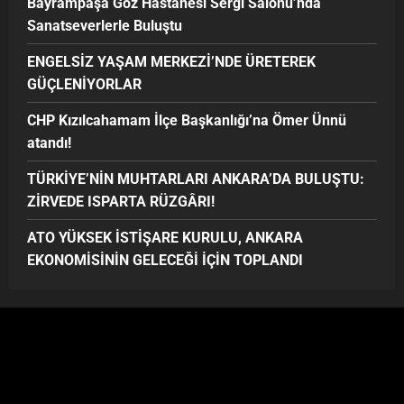
Bayrampaşa Göz Hastanesi Sergi Salonu’nda
Sanatseverlerle Buluştu
ENGELSİZ YAŞAM MERKEZİ’NDE ÜRETEREK
GÜÇLENİYORLAR
CHP Kızılcahamam İlçe Başkanlığı’na Ömer Ünnü
atandı!
TÜRKİYE’NİN MUHTARLARI ANKARA’DA BULUŞTU:
ZİRVEDE ISPARTA RÜZGÂRI!
ATO YÜKSEK İSTİŞARE KURULU, ANKARA
EKONOMİSİNİN GELECEĞİ İÇİN TOPLANDI