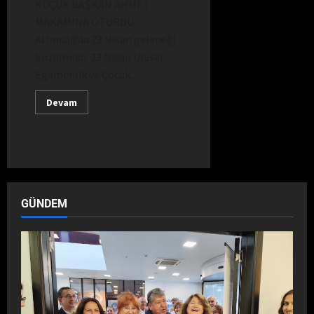
KÜÇÜK BAŞKAN AHMET
MAKAMINA OTURDU
Altındağ’da 23 Nisan geleneği
bozulmadı. 23 Nisan Ulusal
Egemenlik ve Çocuk...
Devam
GÜNDEM