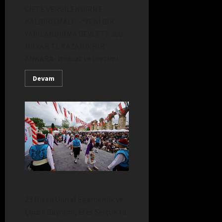
ÇİFTE VERGİLENDİRME
G
Â
KALDIRILMALI” -“YENİ BİR
R
YAPILANDIRMA DEVLETE 300
I
MİLYAR TL KAZANDIRIR”
!
ANKARA- İhracat ve üretimi...
Devam
23 Nisan Ulusal Egemenlik ve
Çocuk Bayramı, Efes Selçuk’ta