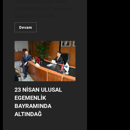
“Çocuklar Özgürdür, Sokak
Oyunlarıyla Büyür” temasıyla
düzenlenen şenlikle...
Devam
23 NİSAN ULUSAL
EGEMENLİK
BAYRAMINDA
ALTINDAĞ