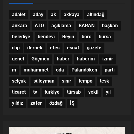
adalet
aday
ak
akkaya
altındağ
ankara
ATO
açıklama
BARAN
başkan
belediye
bendevi
Beyin
borc
bursa
chp
dernek
efes
esnaf
gazete
genel
Göçmen
haber
haberim
izmir
m
muhammet
oda
Palandöken
parti
selçuk
süleyman
sınır
tempo
tesk
ticaret
tv
türkiye
türsab
vekil
yıl
yıldız
zafer
özdağ
İŞ