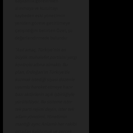
başkanlık görevinden
alınmaya ve kurultayı
kaybeden eski yönetimin
yeniden göreve getirilmeye
çalışıldığını belirten Özel, şu
değerlendirmede bulundu:
“Asıl amaç, Türkiye’nin en
büyük muhalefet partisini yargı
kontrolü altına almaktı. Bu
plan, Erdoğan’ın Türkiye’de
kurmak istediği siyasi düzenle
uyumlu hareket etmeye hazır
bazı aktörlerin açık işbirliğiyle
yürütülüyor. Bu sisteme ister
tek parti rejimi deyin, ister tek
adam yönetimi. Yönetimin
mantığı aynı: Anlamlı her rakibi
ortadan kaldırmak ve gerçek