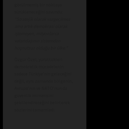
görülmemiş bir noktaya
sürükleneceğini savundu:
“Stratejik olarak vazgeçilmez
ama artık demokrasi olarak
işlemeyen, milyonlarca
vatandaşının sistemden
hoşnutsuz olduğu bir ülke.”
Özgür Özel, yürüttükleri
demokratik mücadelenin
sadece Türkiye’nin geleceğini
değil, aynı zamanda bölgenin,
Avrupa’nın ve NATO’nun da
güvenlik mimarisini
şekillendireceğini belirterek
sözlerini tamamladı.