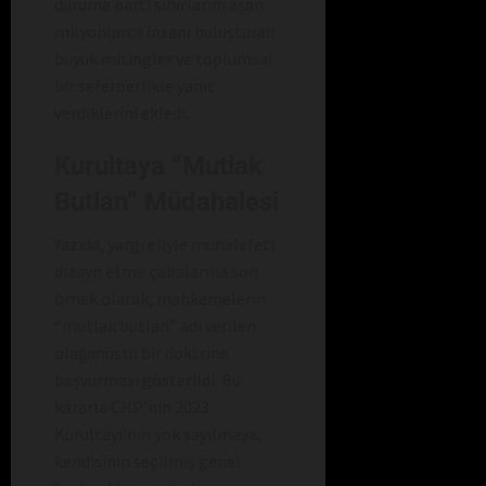
duruma parti sınırlarını aşan
milyonlarca insanı buluşturan
büyük mitingler ve toplumsal
bir seferberlikle yanıt
verdiklerini ekledi.
Kurultaya “Mutlak
Butlan” Müdahalesi
Yazıda, yargı eliyle muhalefeti
dizayn etme çabalarına son
örnek olarak, mahkemelerin
“mutlak butlan” adı verilen
olağanüstü bir doktrine
başvurması gösterildi. Bu
kararla CHP’nin 2023
Kurultayı’nın yok sayılmaya,
kendisinin seçilmiş genel