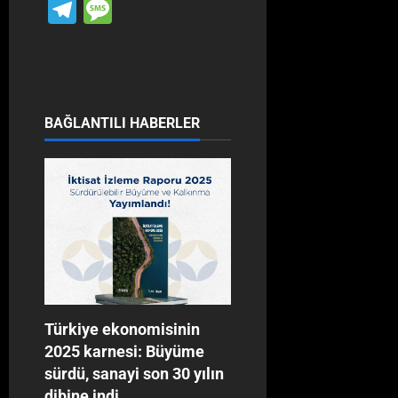
Link
Telegram
Message
BAĞLANTILI HABERLER
Türkiye ekonomisinin
2025 karnesi: Büyüme
sürdü, sanayi son 30 yılın
dibine indi