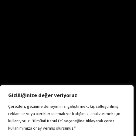
Gizliliğinize değer veriyoruz
Çerezleri, gezinme deneyiminizi geliştirmek, kişiselleştirilmiş
reklamlar veya içerikler sunmak ve trafiğimizi analiz etmek için
kullanıyoruz. ‘Tümünü Kabul Et’ seçeneğine tıklayarak çerez
kullanımımıza onay vermiş olursunuz.”