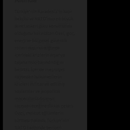
Türkiye’nin Karadeniz’in kapı
bekçisi ve NATO’nun en büyük
ikinci askeri gücü konumunda
olduğunu hatırlatan Özel, göç,
enerji ve bölgesel güvenlik
rolleri düşünüldüğünde
içerideki krizlerin dışarıya
taşma riski barındırdığını
belirtti. İçeride meşruiyet
kaybeden hükümetlerin
krizleri militarize edilmiş
söylemler ve jeopolitik
maceralarla dışarıya
taşıyabileceğine dikkat çeken
Özel, mevcut eğilimlerin
sürmesi halinde Türkiye’nin
NATO tarihinde benzeri