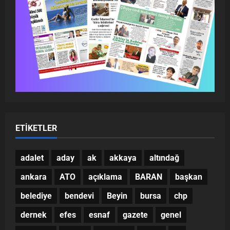
ETIKETLER
adalet
aday
ak
akkaya
altındağ
ankara
ATO
açıklama
BARAN
başkan
belediye
bendevi
Beyin
bursa
chp
dernek
efes
esnaf
gazete
genel