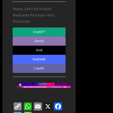
Yapay Zeka ile Sosyal
Medyada Paylaşın veya
Özetleyin
ChatGPT
Gemini
Grok
DeepSeek
Copilot
Copy
WhatsApp
Email
X
Facebook