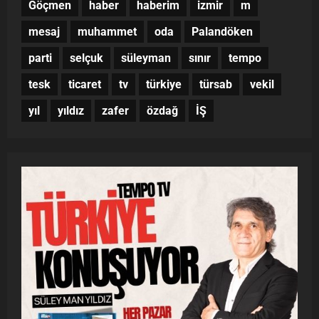
Göçmen
haber
haberim
izmir
m
mesaj
muhammet
oda
Palandöken
parti
selçuk
süleyman
sınır
tempo
tesk
ticaret
tv
türkiye
türsab
vekil
yıl
yıldız
zafer
özdağ
İŞ