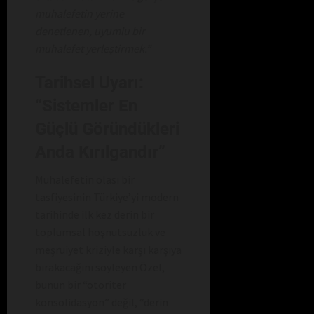
muhalefetin yerine
denetlenen, uyumlu bir
muhalefet yerleştirmek.”
Tarihsel Uyarı:
“Sistemler En
Güçlü Göründükleri
Anda Kırılgandır”
Muhalefetin olası bir
tasfiyesinin Türkiye’yi modern
tarihinde ilk kez derin bir
toplumsal hoşnutsuzluk ve
meşruiyet kriziyle karşı karşıya
bırakacağını söyleyen Özel,
bunun bir “otoriter
konsolidasyon” değil, “derin