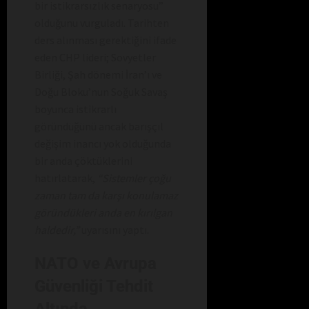
bir istikrarsızlık senaryosu”
olduğunu vurguladı. Tarihten
ders alınması gerektiğini ifade
eden CHP lideri; Sovyetler
Birliği, Şah dönemi İran’ı ve
Doğu Bloku’nun Soğuk Savaş
boyunca istikrarlı
göründüğünü ancak barışçıl
değişim inancı yok olduğunda
bir anda çöktüklerini
hatırlatarak,
“Sistemler çoğu
zaman tam da karşı konulamaz
göründükleri anda en kırılgan
haldedir,”
uyarısını yaptı.
NATO ve Avrupa
Güvenliği Tehdit
Altında