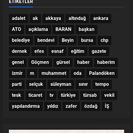
ETIKETLER
adalet
ak
akkaya
altındağ
ankara
ATO
açıklama
BARAN
başkan
belediye
bendevi
Beyin
bursa
chp
dernek
efes
esnaf
eğitim
gazete
genel
Göçmen
gürsel
haber
haberim
izmir
m
muhammet
oda
Palandöken
parti
selçuk
süleyman
sınır
tempo
tesk
ticaret
tv
türkiye
türsab
vekil
yapılandırma
yıldız
zafer
özdağ
İŞ