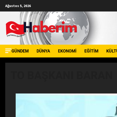
Ağustos 5, 2026
GÜNDEM
DÜNYA
EKONOMI
EĞITIM
KÜLT
TO BAŞKANI BARAN