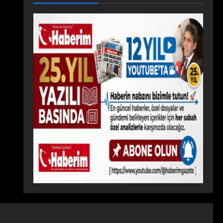
ĞINI
DA
YAZ
GEL
ÖNL
BUL
OKU
ECE
ÜYO
UŞT
LUN
Ğİ
R
U:
DA
İÇİN
ZİRV
BUL
TOP
EDE
UŞT
LAN
ISPA
U
DI
RTA
RÜZ
GÂR
I!