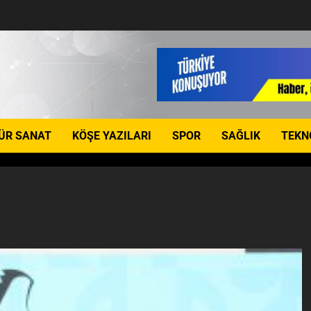
ÜR SANAT
KÖŞE YAZILARI
SPOR
SAĞLIK
TEKN