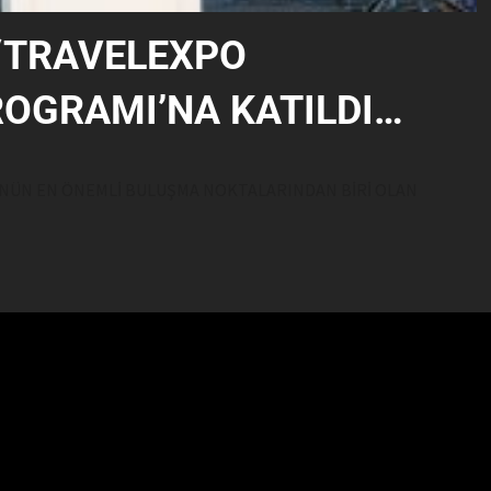
 “TRAVELEXPO
ROGRAMI’NA KATILDI…
ÜNÜN EN ÖNEMLİ BULUŞMA NOKTALARINDAN BİRİ OLAN