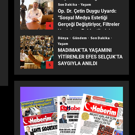
Son Dakika
Yaşam
Op. Dr. Çetin Duygu Uyardı:
“Sosyal Medya Estetiği
Gerçeği Değiştiriyor, Filtreler
4
Hastaların Beklentilerini
Yanıltıyor”
Dünya
Gündem
Son Dakika
Yaşam
MADIMAK’TA YAŞAMINI
YİTİRENLER EFES SELÇUK’TA
SAYGIYLA ANILDI
5
Dünya
Eğitim
Ekonomi
Gündem
Son Dakika
Turizm
Yaşam
Yerel
TÜRKİYE’NİN MUHTARLARI
ANKARA’DA BULUŞTU:
1
ZİRVEDE ISPARTA RÜZGÂRI!
Dünya
Ekonomi
Gündem
Son Dakika
Yaşam
Milli İradenin Sarsılmaz Gücü: