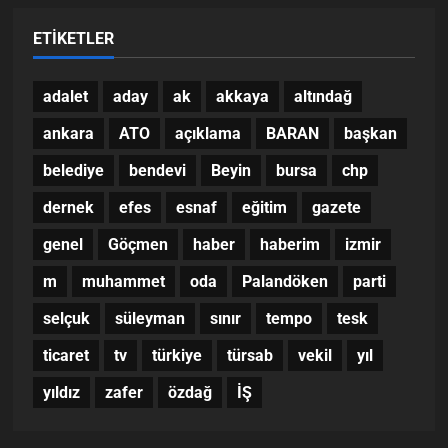
ETIKETLER
adalet
aday
ak
akkaya
altındağ
ankara
ATO
açıklama
BARAN
başkan
belediye
bendevi
Beyin
bursa
chp
dernek
efes
esnaf
eğitim
gazete
genel
Göçmen
haber
haberim
izmir
m
muhammet
oda
Palandöken
parti
selçuk
süleyman
sınır
tempo
tesk
ticaret
tv
türkiye
türsab
vekil
yıl
yıldız
zafer
özdağ
İŞ