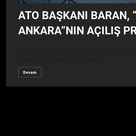
ATO BAŞKANI BARAN,
ANKARA”NIN AÇILIŞ P
ANKARA TİCARET ODASI, TURİZM VE SEYAHAT SEKTÖR
“TRAVELEXPO ANKARA 8. ULUSLARARASI...
Devam