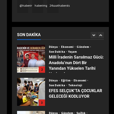
SAYGIYLA ANILDI
5
@haberimgazete
haberimgazetetv
24saathabersts
Dünya
Eğitim
Ekonomi
Gündem
Son Dakika
Turizm
Yaşam
Yerel
TÜRKİYE’NİN MUHTARLARI
ANKARA’DA BULUŞTU:
SON DAKIKA
1
ZİRVEDE ISPARTA RÜZGÂRI!
Dünya
Ekonomi
Gündem
Son Dakika
Yaşam
Milli İradenin Sarsılmaz Gücü:
Anadolu’nun Dört Bir
Yanından Yükselen Tarihi
2
Haykırış!
Dünya
Eğitim
Ekonomi
Son Dakika
Teknoloji
EFES SELÇUK’TA ÇOCUKLAR
GELECEĞİ KODLUYOR
3
Dünya
Gündem
Sağlık