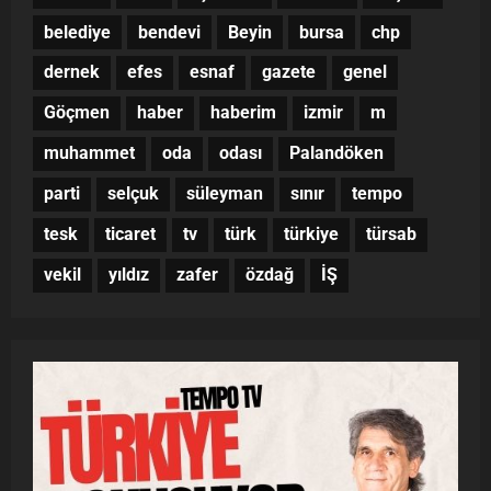
belediye
bendevi
Beyin
bursa
chp
dernek
efes
esnaf
gazete
genel
Göçmen
haber
haberim
izmir
m
muhammet
oda
odası
Palandöken
parti
selçuk
süleyman
sınır
tempo
tesk
ticaret
tv
türk
türkiye
türsab
vekil
yıldız
zafer
özdağ
İŞ