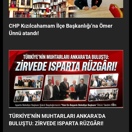
y
G
o
Â
r
R
”
I
CHP Kızılcahamam İlçe Başkanlığı’na Ömer
!
Ünnü atandı!
TÜRKİYE’NİN MUHTARLARI ANKARA’DA
BULUŞTU: ZİRVEDE ISPARTA RÜZGÂRI!