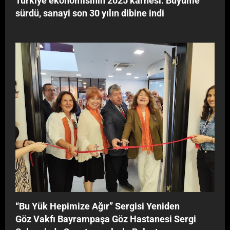
Türkiye ekonomisinin 2025 karnesi: Büyüme
r
sürdü, sanayi son 30 yılın dibine indi
l
e
B
u
l
u
ş
t
u
‘‘Bu Yük Hepimize Ağır’’ Sergisi Yeniden
Göz Vakfı Bayrampaşa Göz Hastanesi Sergi