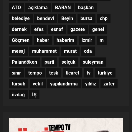
ATO
açıklama
BARAN
başkan
belediye
bendevi
Beyin
bursa
chp
dernek
efes
esnaf
gazete
genel
Göçmen
haber
haberim
izmir
m
mesaj
muhammet
murat
oda
Palandöken
parti
selçuk
süleyman
sınır
tempo
tesk
ticaret
tv
türkiye
türsab
vekil
yapılandırma
yıldız
zafer
özdağ
İŞ