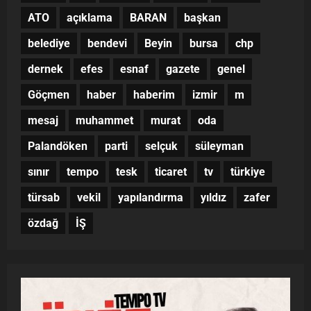
ATO
açıklama
BARAN
başkan
belediye
bendevi
Beyin
bursa
chp
dernek
efes
esnaf
gazete
genel
Göçmen
haber
haberim
izmir
m
mesaj
muhammet
murat
oda
Palandöken
parti
selçuk
süleyman
sınır
tempo
tesk
ticaret
tv
türkiye
türsab
vekil
yapılandırma
yıldız
zafer
özdağ
İŞ