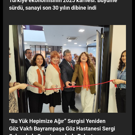
Türkiye ekonomisinin 2025 karnesi: Büyüme
r
sürdü, sanayi son 30 yılın dibine indi
l
e
B
u
l
u
ş
t
u
‘‘Bu Yük Hepimize Ağır’’ Sergisi Yeniden
Göz Vakfı Bayrampaşa Göz Hastanesi Sergi