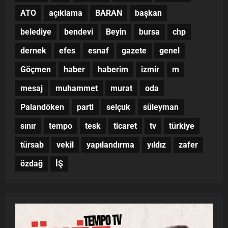
ATO
açıklama
BARAN
başkan
belediye
bendevi
Beyin
bursa
chp
dernek
efes
esnaf
gazete
genel
Göçmen
haber
haberim
izmir
m
mesaj
muhammet
murat
oda
Palandöken
parti
selçuk
süleyman
sınır
tempo
tesk
ticaret
tv
türkiye
türsab
vekil
yapılandırma
yıldız
zafer
özdağ
İŞ