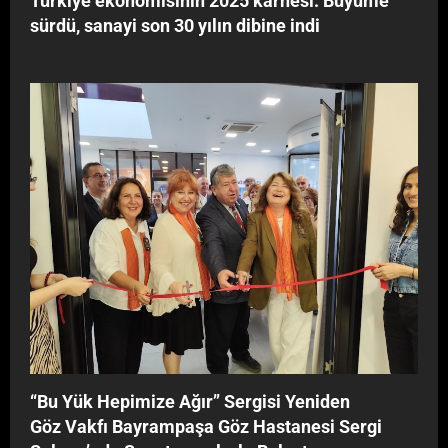
Türkiye ekonomisinin 2025 karnesi: Büyüme
r
sürdü, sanayi son 30 yılın dibine indi
l
e
B
u
l
u
ş
t
u
‘‘Bu Yük Hepimize Ağır’’ Sergisi Yeniden
Göz Vakfı Bayrampaşa Göz Hastanesi Sergi