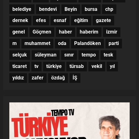
belediye
bendevi
Beyin
bursa
chp
dernek
efes
esnaf
eğitim
gazete
genel
Göçmen
haber
haberim
izmir
m
muhammet
oda
Palandöken
parti
selçuk
süleyman
sınır
tempo
tesk
ticaret
tv
türkiye
türsab
vekil
yıl
yıldız
zafer
özdağ
İŞ