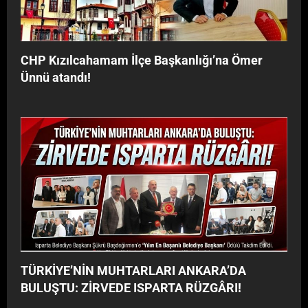
y
G
o
Â
r
R
”
I
CHP Kızılcahamam İlçe Başkanlığı’na Ömer
!
Ünnü atandı!
TÜRKİYE’NİN MUHTARLARI ANKARA’DA
BULUŞTU: ZİRVEDE ISPARTA RÜZGÂRI!