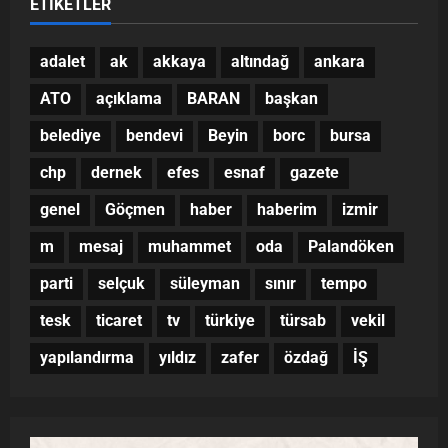
ETIKETLER
adalet
ak
akkaya
altındağ
ankara
ATO
açıklama
BARAN
başkan
belediye
bendevi
Beyin
borc
bursa
chp
dernek
efes
esnaf
gazete
genel
Göçmen
haber
haberim
izmir
m
mesaj
muhammet
oda
Palandöken
parti
selçuk
süleyman
sınır
tempo
tesk
ticaret
tv
türkiye
türsab
vekil
yapılandırma
yıldız
zafer
özdağ
İŞ