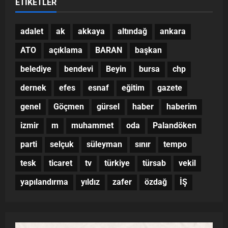
ETIKETLER
adalet
ak
akkaya
altındağ
ankara
ATO
açıklama
BARAN
başkan
belediye
bendevi
Beyin
bursa
chp
dernek
efes
esnaf
eğitim
gazete
genel
Göçmen
gürsel
haber
haberim
izmir
m
muhammet
oda
Palandöken
parti
selçuk
süleyman
sınır
tempo
tesk
ticaret
tv
türkiye
türsab
vekil
yapılandırma
yıldız
zafer
özdağ
İŞ