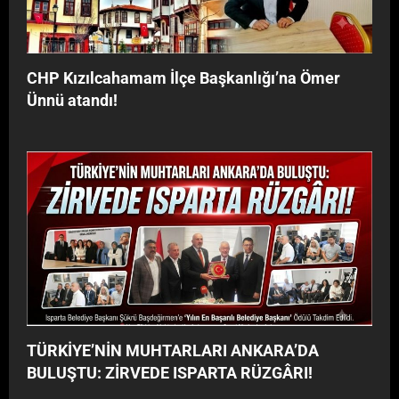
y
G
o
Â
r
R
”
I
CHP Kızılcahamam İlçe Başkanlığı’na Ömer
!
Ünnü atandı!
TÜRKİYE’NİN MUHTARLARI ANKARA’DA
BULUŞTU: ZİRVEDE ISPARTA RÜZGÂRI!