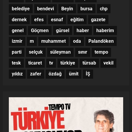
belediye
bendevi
Beyin
bursa
chp
dernek
efes
esnaf
eğitim
gazete
genel
Göçmen
gürsel
haber
haberim
izmir
m
muhammet
oda
Palandöken
parti
selçuk
süleyman
sınır
tempo
tesk
ticaret
tv
türkiye
türsab
vekil
yıldız
zafer
özdağ
ümit
İŞ