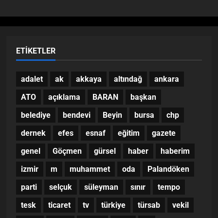
ETIKETLER
adalet
ak
akkaya
altındağ
ankara
ATO
açıklama
BARAN
başkan
belediye
bendevi
Beyin
bursa
chp
dernek
efes
esnaf
eğitim
gazete
genel
Göçmen
gürsel
haber
haberim
izmir
m
muhammet
oda
Palandöken
parti
selçuk
süleyman
sınır
tempo
tesk
ticaret
tv
türkiye
türsab
vekil