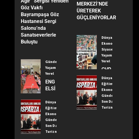
Ağır’’ Sergisi Yeniden
Yanıltıyor”
MERKEZİ’NDE
Göz Vakfı
ÜRETEREK
Bayrampaşa Göz
GÜÇLENİYORLAR
Hastanesi Sergi
Salonu’nda
Sanatseverlerle
Dünya
Buluştu
Ekonomi
Siyaset
Yaşam
Yerel
Gündem
Yaşam
CHP
Yerel
Kızıl
Dünya
ENG
caha
Eğitim
ELSİ
ma
Ekonomi
Z
Gündem
m
Son Dakika
YAŞ
Dünya
İlçe
Turizm
Eğitim
AM
Baş
Yaşam
Ekonomi
MER
kanlı
Yerel
Gündem
KEZİ
ğı’na
Son Dakika
TÜR
’NDE
Öme
Turizm
KİYE
ÜRE
r
Yaşam