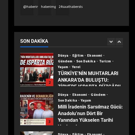
Gerçeği Değiştiriyor, Filtreler
5
@haberimgazete
haberimgazetetv
24saathabersts
Hastaların Beklentilerini
Yanıltıyor”
Dünya
Ekonomi
Son Dakika
Türkiye ekonomisinin 2025
karnesi: Büyüme sürdü,
sanayi son 30 yılın dibine indi
SON DAKIKA
1
Dünya
Eğitim
Ekonomi
Gündem
Son Dakika
Turizm
Yaşam
Yerel
TÜRKİYE’NİN MUHTARLARI
ANKARA’DA BULUŞTU:
2
ZİRVEDE ISPARTA RÜZGÂRI!
Dünya
Ekonomi
Gündem
Son Dakika
Yaşam
Milli İradenin Sarsılmaz Gücü:
Anadolu’nun Dört Bir
Yanından Yükselen Tarihi
3
Haykırış!
Dünya
Eğitim
Ekonomi