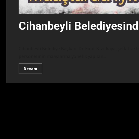
Cihanbeyli Belediyesind
Cihanbeyli Belediye Başkanı Dr. Fırat Kızılkaya, şeffaf ve 
personelinin maaşlarına yönelik yapılan...
Devam