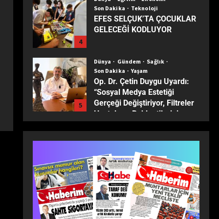
Son Dakika
Teknoloji
EFES SELÇUK’TA ÇOCUKLAR
GELECEĞİ KODLUYOR
4
Dünya
Gündem
Sağlık
Son Dakika
Yaşam
Op. Dr. Çetin Duygu Uyardı:
“Sosyal Medya Estetiği
Gerçeği Değiştiriyor, Filtreler
5
Hastaların Beklentilerini
Yanıltıyor”
Dünya
Ekonomi
Son Dakika
Türkiye ekonomisinin 2025
karnesi: Büyüme sürdü,
sanayi son 30 yılın dibine indi
1
Dünya
Eğitim
Ekonomi
Gündem
Son Dakika
Turizm
Yaşam
Yerel
TÜRKİYE’NİN MUHTARLARI