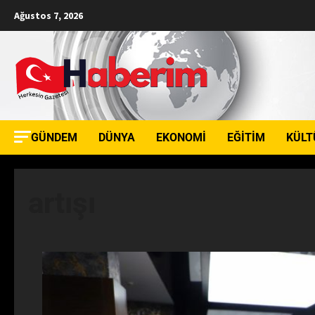
Ağustos 7, 2026
GÜNDEM
DÜNYA
EKONOMI
EĞITIM
KÜLT
artışı