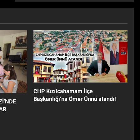
I!
CHP Kızılcahamam İlçe
Başkanlığı’na Ömer Ünnü atandı!
Zİ’NDE
AR