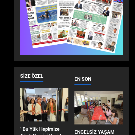
ANKARA’DA BULUŞTU:
2
ZİRVEDE ISPARTA RÜZGÂRI!
Dünya
Ekonomi
Gündem
Son Dakika
Yaşam
Milli İradenin Sarsılmaz Gücü:
Anadolu’nun Dört Bir
Yanından Yükselen Tarihi
3
Haykırış!
Dünya
Eğitim
Ekonomi
Son Dakika
Teknoloji
EFES SELÇUK’TA ÇOCUKLAR
SIZE ÖZEL
EN SON
GELECEĞİ KODLUYOR
4
Dünya
Gündem
Sağlık
Son Dakika
Yaşam
Op. Dr. Çetin Duygu Uyardı:
“Sosyal Medya Estetiği
Gerçeği Değiştiriyor, Filtreler
5
‘‘Bu Yük Hepimize
Hastaların Beklentilerini
ENGELSİZ YAŞAM