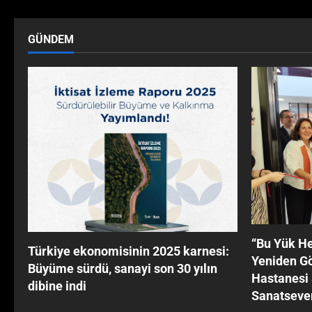
GÜNDEM
‘‘Bu Yük He
Türkiye ekonomisinin 2025 karnesi:
Yeniden G
Büyüme sürdü, sanayi son 30 yılın
Hastanesi 
dibine indi
Sanatsever