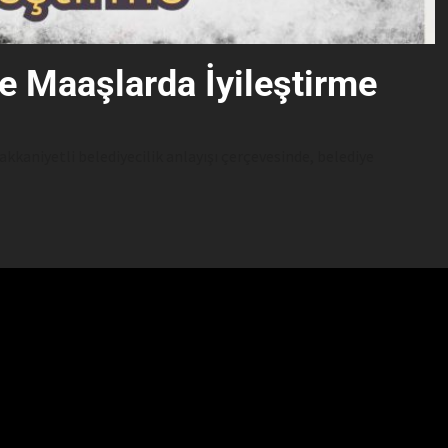
e Maaşlarda İyileştirme
hakkaniyetli belediyecilik anlayışı çerçevesinde, belediye