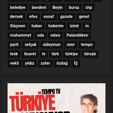
belediye
bendevi
Beyin
bursa
chp
dernek
efes
esnaf
gazete
genel
Göçmen
haber
haberim
izmir
m
muhammet
oda
odası
Palandöken
parti
selçuk
süleyman
sınır
tempo
tesk
ticaret
tv
türk
türkiye
türsab
vekil
yıldız
zafer
özdağ
İŞ