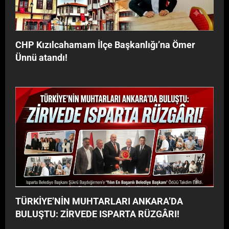
y
G
o
Â
r
R
”
I
CHP Kızılcahamam İlçe Başkanlığı’na Ömer
!
Ünnü atandı!
TÜRKİYE’NİN MUHTARLARI ANKARA’DA
BULUŞTU: ZİRVEDE ISPARTA RÜZGÂRI!