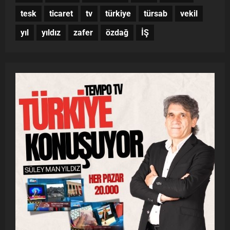
tesk
ticaret
tv
türkiye
türsab
vekil
yıl
yıldız
zafer
özdağ
İŞ