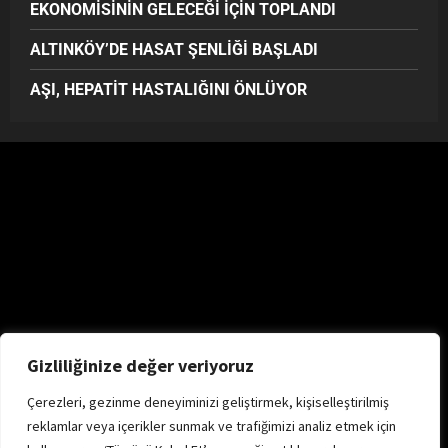
EKONOMİSİNİN GELECEĞİ İÇİN TOPLANDI
ALTINKÖY’DE HASAT ŞENLİĞİ BAŞLADI
AŞI, HEPATİT HASTALIĞINI ÖNLÜYOR
Gizliliğinize değer veriyoruz
Çerezleri, gezinme deneyiminizi geliştirmek, kişiselleştirilmiş
reklamlar veya içerikler sunmak ve trafiğimizi analiz etmek için