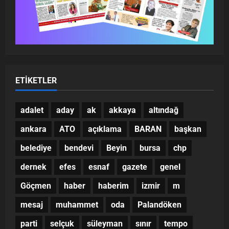
ETIKETLER
adalet
aday
ak
akkaya
altındağ
ankara
ATO
açıklama
BARAN
başkan
belediye
bendevi
Beyin
bursa
chp
dernek
efes
esnaf
gazete
genel
Göçmen
haber
haberim
izmir
m
mesaj
muhammet
oda
Palandöken
parti
selçuk
süleyman
sınır
tempo