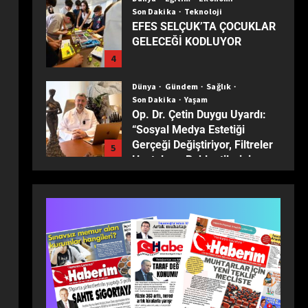
Son Dakika
Teknoloji
EFES SELÇUK’TA ÇOCUKLAR
GELECEĞİ KODLUYOR
4
Dünya
Gündem
Sağlık
Son Dakika
Yaşam
Op. Dr. Çetin Duygu Uyardı:
“Sosyal Medya Estetiği
Gerçeği Değiştiriyor, Filtreler
5
Hastaların Beklentilerini
Yanıltıyor”
Dünya
Ekonomi
Son Dakika
Türkiye ekonomisinin 2025
karnesi: Büyüme sürdü,
sanayi son 30 yılın dibine indi
1
Dünya
Eğitim
Ekonomi
Gündem
Son Dakika
Turizm
Yaşam
Yerel
TÜRKİYE’NİN MUHTARLARI