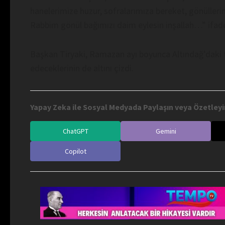
hanelerimize huzur, sofralarımıza bereket, gönülleri
Rabbim gönül bağımızı daim eylesin inşallah…” ifadel
Başkan Tiryaki, Ramazan ayı boyunca Altındağ’daki
edeceklerinin de altını çizdi.
Yapay Zeka ile Sosyal Medyada Paylaşın veya Özetleyi
ChatGPT
Gemini
Copilot