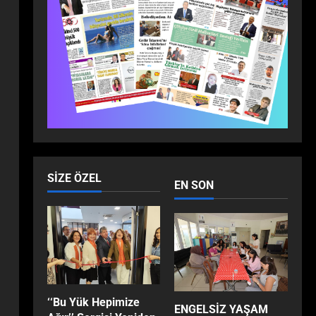
ANKARA’DA BULUŞTU:
2
ZİRVEDE ISPARTA RÜZGÂRI!
Dünya
Ekonomi
Gündem
Son Dakika
Yaşam
Milli İradenin Sarsılmaz Gücü:
Anadolu’nun Dört Bir
Yanından Yükselen Tarihi
3
Haykırış!
Dünya
Eğitim
Ekonomi
Son Dakika
Teknoloji
EFES SELÇUK’TA ÇOCUKLAR
SIZE ÖZEL
GELECEĞİ KODLUYOR
EN SON
4
Dünya
Gündem
Sağlık
Son Dakika
Yaşam
Op. Dr. Çetin Duygu Uyardı:
“Sosyal Medya Estetiği
Gerçeği Değiştiriyor, Filtreler
5
‘‘Bu Yük Hepimize
Hastaların Beklentilerini
ENGELSİZ YAŞAM