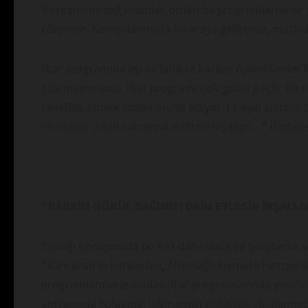
Başkanımız sağ olsunlar, bizleri bu programlarda bir
oluyoruz. Komşularımızla bir araya geliyoruz, mutlu 
İftar programına eşi ile birlikte katılan Aydınlıkevl
çok memnunuz. İftar programı çok güzel geçti. Bu et
teneffüs etmek bizleri mutlu ediyor. 11 ayın sultanı,
mutluyuz. Allah tekrarına erdirsin inşallah…” ifadeler
“RABBİM GÖNÜL BAĞIMIZI DAİM EYLESİN İNŞALL
Yaptığı konuşmada bir kez daha birlik ve beraberlik 
“Ramazan’ın bereketini, Altındağlı kıymetli hemşeh
programlarının ardından iftar programlarında yeniden 
sofrasında buluştuk; lokmamızı bölüştük, dualarımız