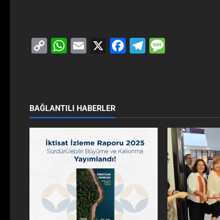
Copy
WhatsApp
Email
X
Facebook
Telegram
Messag
Link
BAĞLANTILI HABERLER