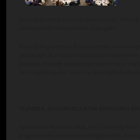
Altındağ’da iftar buluşmaları devam ediyor. Altındağ 
sakinleriyle iftar sofrasında bir araya geldi.
Altındağ’da geleneksel iftar buluşmaları devam edi
gerçekleşen iftar buluşmasında bu kez Aydınlıkevler M
gösteren Altındağlı vatandaşlar, davetlerinden ötürü
iletti. Başkan Veysel Tiryaki ise, Altındağlılarla if
“EŞİMİZLE, DOSTUMUZLA İFTAR SOFRASINDA Bİ
Aydınlıkevler Mahallesi sakini, Seyfi Demirsoy Kadın 
programından çok memnun kaldığını belirtti. Demirçe