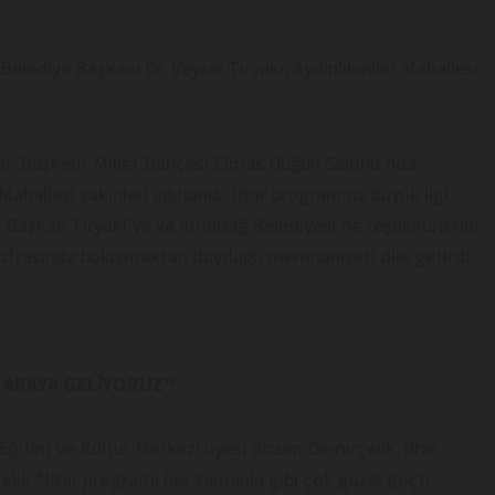
Belediye Başkanı Dr. Veysel Tiryaki, Aydınlıkevler Mahallesi
yor. Başkent Millet Bahçesi Elmas Düğün Salonu’nda
ahallesi sakinleri ağırlandı. İftar programına büyük ilgi
 Başkan Tiryaki’ye ve Altındağ Belediyesi’ne teşekkürlerini
tar sofrasında buluşmaktan duyduğu memnuniyeti dile getirdi.
R ARAYA GELİYORUZ”
Eğitim ve Kültür Merkezi üyesi Birsen Demirçelik, iftar
lik “İftar programı her zamanki gibi çok güzel geçti.