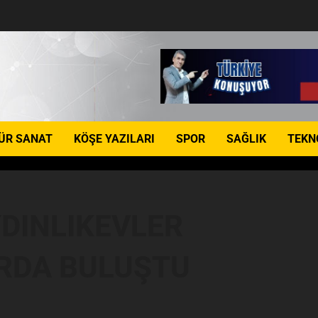
ÜR SANAT
KÖŞE YAZILARI
SPOR
SAĞLIK
TEKN
YDINLIKEVLER
ARDA BULUŞTU