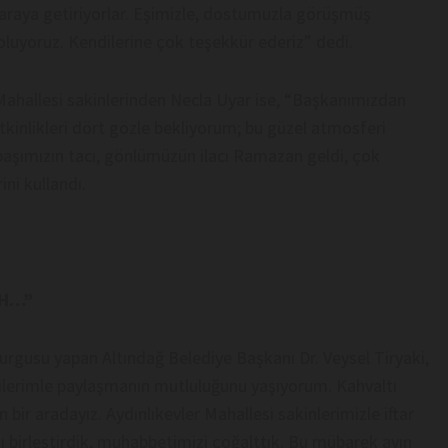
 araya getiriyorlar. Eşimizle, dostumuzla görüşmüş
oluyoruz. Kendilerine çok teşekkür ederiz” dedi.
er Mahallesi sakinlerinden Necla Uyar ise, “Başkanımızdan
kinlikleri dört gözle bekliyorum; bu güzel atmosferi
 başımızın tacı, gönlümüzün ilacı Ramazan geldi, çok
ini kullandı.
AH…”
vurgusu yapan Altındağ Belediye Başkanı Dr. Veysel Tiryaki,
rilerimle paylaşmanın mutluluğunu yaşıyorum. Kahvaltı
bir aradayız. Aydınlıkevler Mahallesi sakinlerimizle iftar
ı birleştirdik, muhabbetimizi çoğalttık. Bu mübarek ayın