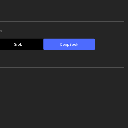
e
n
Grok
DeepSeek