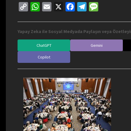
Copy
WhatsApp
Email
X
Facebook
Telegram
Messag
Link
Yapay Zeka ile Sosyal Medyada Paylaşın veya Özetleyi
ChatGPT
Gemini
Copilot