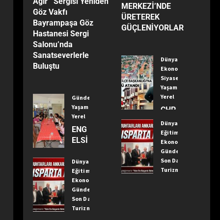
Ağır’’ Sergisi Yeniden
Yanıltıyor”
MERKEZİ’NDE
Göz Vakfı
ÜRETEREK
Bayrampaşa Göz
GÜÇLENİYORLAR
Hastanesi Sergi
Salonu’nda
Sanatseverlerle
Dünya
Buluştu
Ekonomi
Siyaset
Yaşam
Yerel
Gündem
Yaşam
CHP
Yerel
Kızıl
Dünya
ENG
caha
Eğitim
ELSİ
ma
Ekonomi
Z
Gündem
m
Son Dakika
YAŞ
Dünya
İlçe
Turizm
Eğitim
AM
Baş
Yaşam
Ekonomi
MER
kanlı
Yerel
Gündem
KEZİ
ğı’na
Son Dakika
TÜR
’NDE
Öme
Turizm
KİYE
ÜRE
r
Yaşam