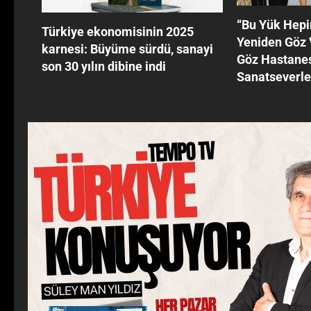
‘‘Bu Yük Hepi
Türkiye ekonomisinin 2025
Yeniden Göz
karnesi: Büyüme sürdü, sanayi
Göz Hastanes
son 30 yılın dibine indi
Sanatseverle