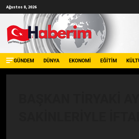
Ağustos 8, 2026
GÜNDEM
DÜNYA
EKONOMI
EĞITIM
KÜLT
BAŞKAN TİRYAKİ A
SAKİNLERİYLE İFT