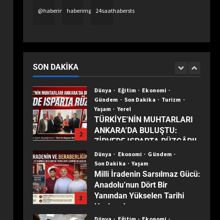
Gerçeği Değiştiriyor, Filtreler
5
@haberimgazete
haberimgazetetv
24saathabersts
Hastaların Beklentilerini
Yanıltıyor”
Dünya
Ekonomi
Son Dakika
Türkiye ekonomisinin 2025
karnesi: Büyüme sürdü,
sanayi son 30 yılın dibine indi
SON DAKIKA
1
Dünya
Eğitim
Ekonomi
Gündem
Son Dakika
Turizm
Yaşam
Yerel
TÜRKİYE’NİN MUHTARLARI
ANKARA’DA BULUŞTU:
2
ZİRVEDE ISPARTA RÜZGÂRI!
Dünya
Ekonomi
Gündem
Son Dakika
Yaşam
Milli İradenin Sarsılmaz Gücü:
Anadolu’nun Dört Bir
Yanından Yükselen Tarihi
3
Haykırış!
Dünya
Eğitim
Ekonomi