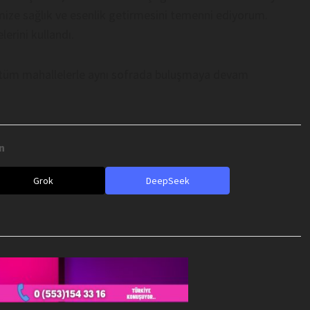
mize sağlık ve esenlik getirmesini temenni ediyorum.
erini kullandı.
 tüm mahallelerle aynı sofrada buluşmaya devam
n
Grok
DeepSeek