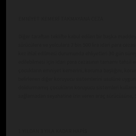
EMNİYET KEMERİ TAKMAYANA CEZA
Diğer taraftan teklifte kabul edilen bir başka madde
sürücülere ve yolculara 2 bin 500 lira idari para cezas
kez ihlal edilmesi durumunda ehliyetleri 30 gün süreyl
edilebilmesi için idari para cezasının tamamı tahsil
çocukların emniyet kemerini, koruma başlığını, kor
belirlenen diğer koruyucu sistemlerini usulüne uygun
doldurmamış çocukların koruyucu sistemleri kullanm
sağlamadan seyahatine izin veren araç sürücüsüne, 5 
1 YILDAN 3 YILA KADAR HAPİS