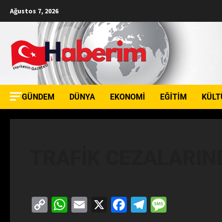
Ağustos 7, 2026
GÜNDEM
DÜNYA
EKONOMI
EĞITIM
KÜLT
TRAFİK CEZALARIN
Copy
WhatsApp
Email
X
Facebook
Telegram
Messag
Link