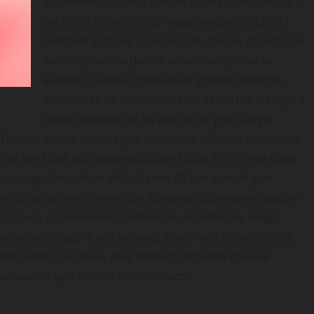
kullanılması zorunlu olacak. Kurala uymayanlara 3
bin lira idari para cezası uygulanacak. Araçlarda
belirtilen şartlara uymayan ses, müzik, görüntü ve
haberleşme cihazları ile sürücünün izleme ve
kullanma sahası içinde kalan görüntü cihazları
bulunduran ve kullananlara ise 21 bin lira idari para
cezası verilecek ve bu araçlar 30 gün süreyle
efonu ile benzer haberleşme cihazlarını kullanan sürücülere
de iki kez kural ihlal yapan sürücüye 10 bin lira, 3 veya daha
cezası uygulanacak ve ehliyetlerine 30 gün süreyle geri
 ya da yönetmelikte yer alan koruyucu sistemlerin usulüne
uyucu sistemlerinin nitelikleri ve nicelikleri ile hangi
bulundurulacağı ve kullanılacağı yönetmelikte belirtilecek.
seyahat eden yolcuların, araç hareket etmeden önce ve
onusunda uyarılmaları zorunlu olacak.