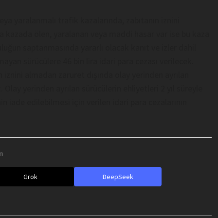
eya yaralanmalı trafik kazalarında, zabıtanın iznini
ya kazada ölen, yaralanan veya maddi hasar var ise bu kaza
uluğun saptanmasında yararlı olacak kanıt ve izler dahil
an sürücülere 46 bin lira idari para cezası verilecek.
 iznini almadan zaruret dışında olay yerinden ayrılan
. Olay yerinden ayrılan sürücülerin ehliyetleri 2 yıl süreyle
in iade edilebilmesi için verilen idari para cezalarının
n
Grok
DeepSeek