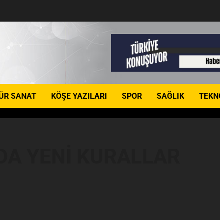
ÜR SANAT
KÖŞE YAZILARI
SPOR
SAĞLIK
TEKN
DA YENİ KURALLAR
e