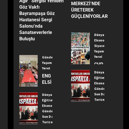
Ağır’’ Sergisi Yeniden
MERKEZİ’NDE
Göz Vakfı
ÜRETEREK
Bayrampaşa Göz
GÜÇLENİYORLAR
Hastanesi Sergi
Salonu’nda
Sanatseverlerle
Dünya
Buluştu
Ekonomi
Siyaset
Yaşam
Yerel
Gündem
Yaşam
CHP
Yerel
Kızıl
Dünya
ENG
caha
Eğitim
ELSİ
ma
Ekonomi
Z
Gündem
m
Son Dakika
YAŞ
Dünya
İlçe
Turizm
Eğitim
AM
Baş
Yaşam
Ekonomi
MER
kanlı
Yerel
Gündem
KEZİ
ğı’na
Son Dakika
TÜR
’NDE
Öme
Turizm
KİYE
ÜRE
r
Yaşam