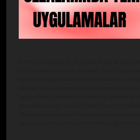
trafikten menedilecek. Seyir halinde cep ve araç tel
5 bin lira idari para cezası kesilecek. Aynı yıl içerisin
fazla ihlal halinde ise her seferinde 20 bin lira para 
alınacak. Sürüş esnasında yolcuların emniyet kemeri
uygun olarak kullanılması mecburi hale getirilecek. Kor
araçlarda ve hangi tarihten itibaren hangi şartlarda 
Yönetmelikte cins ve sınıfları belirtilen araçlarda 
seyahat sırasında emniyet kemerlerini bağlamaları k