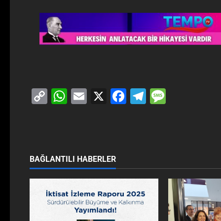
Copy
WhatsApp
Email
X
Facebook
Telegram
Messag
Link
BAĞLANTILI HABERLER