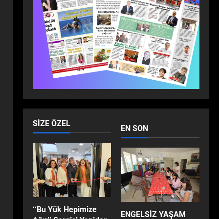
ZİRVEDE ISPARTA RÜZGÂRI!
Dünya
Ekonomi
Gündem
Son Dakika
Yaşam
Milli İradenin Sarsılmaz Gücü:
Anadolu’nun Dört Bir
Yanından Yükselen Tarihi
3
Haykırış!
Dünya
Eğitim
Ekonomi
Son Dakika
Teknoloji
EFES SELÇUK’TA ÇOCUKLAR
GELECEĞİ KODLUYOR
4
SIZE ÖZEL
EN SON
Dünya
Gündem
Sağlık
Son Dakika
Yaşam
Op. Dr. Çetin Duygu Uyardı:
“Sosyal Medya Estetiği
Gerçeği Değiştiriyor, Filtreler
5
Hastaların Beklentilerini
Yanıltıyor”
‘‘Bu Yük Hepimize
ENGELSİZ YAŞAM