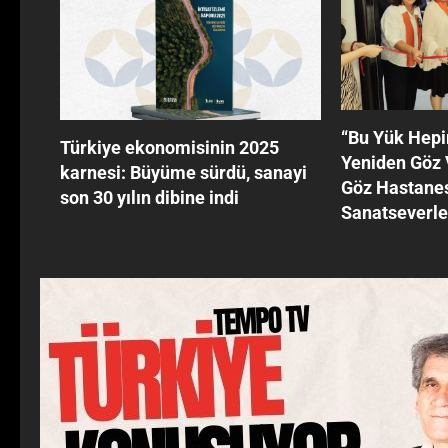
‘‘Bu Yük Hepi
Türkiye ekonomisinin 2025
Yeniden Göz
karnesi: Büyüme sürdü, sanayi
Göz Hastanes
son 30 yılın dibine indi
Sanatseverle