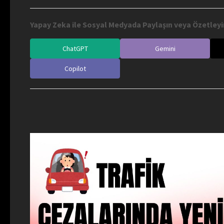
Yapay Zeka ile Sosyal Medyada Paylaşın veya Özetleyi
ChatGPT
Gemini
Copilot