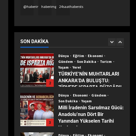
Yanıltıyor”
Dünya
Ekonomi
Son Dakika
@haberimgazete
haberimgazetetv
24saathabersts
Türkiye ekonomisinin 2025
karnesi: Büyüme sürdü,
sanayi son 30 yılın dibine indi
1
SON DAKIKA
Dünya
Eğitim
Ekonomi
Gündem
Son Dakika
Turizm
Yaşam
Yerel
TÜRKİYE’NİN MUHTARLARI
ANKARA’DA BULUŞTU:
2
ZİRVEDE ISPARTA RÜZGÂRI!
Dünya
Ekonomi
Gündem
Son Dakika
Yaşam
Milli İradenin Sarsılmaz Gücü:
Anadolu’nun Dört Bir
Yanından Yükselen Tarihi
3
Haykırış!
Dünya
Eğitim
Ekonomi
Son Dakika
Teknoloji
EFES SELÇUK’TA ÇOCUKLAR