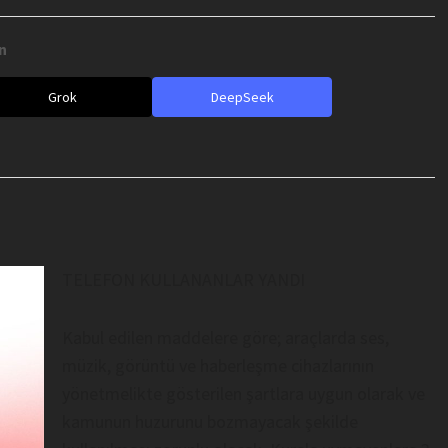
n
Grok
DeepSeek
TELEFON KULLANANLAR YA
NDI
Kabul edilen maddelere göre; araçlarda ses,
müzik, görüntü ve haberleşme cihazlarının
yönetmelikte gösterilen şartlara uygun olarak ve
kamunun huzurunu bozmayacak şekilde