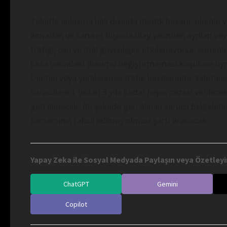
Teklifle anlaşma hali dışında maddi hasarlı, ölümlü v
almadan ve zaruret dışında olay yerinden ayrılan ve
trafiği, can ve mal güvenliğini etkilemiyorsa, soruml
kaza yerindeki durumu değiştirmemesi koşuluna uymay
Ölümlü veya yaralanmalı trafik kazalarında, zabıtanın
sürücülere 1 yıldan 3 yıla kadar hapis cezası verilecek
geri alınacak. Bu şekilde geri alınan sürücü belgelerin
tamamının tahsil edilmiş olması şartı aranacak.
Yapay Zeka ile Sosyal Medyada Paylaşın veya Özetleyi
ChatGPT
Gemini
Copilot