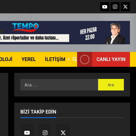
TÜRKİYE’NİN MUHTARLARI
ANKARA’DA BULUŞTU:
2
ZİRVEDE ISPARTA RÜZGÂRI!
Dünya
Ekonomi
Gündem
Son Dakika
Yaşam
Milli İradenin Sarsılmaz Gücü:
Anadolu’nun Dört Bir
Yanından Yükselen Tarihi
3
Haykırış!
OLOJI
YEREL
İLETIŞIM
CANLI YAYIN
Dünya
Eğitim
Ekonomi
Son Dakika
Teknoloji
EFES SELÇUK’TA ÇOCUKLAR
GELECEĞİ KODLUYOR
4
Dünya
Gündem
Sağlık
Son Dakika
Yaşam
BIZI TAKIP EDIN
Op. Dr. Çetin Duygu Uyardı:
“Sosyal Medya Estetiği
Gerçeği Değiştiriyor, Filtreler
5
Hastaların Beklentilerini