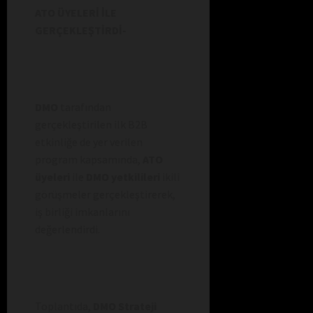
ATO ÜYELERİ İLE
GERÇEKLEŞTİRDİ-
DMO
tarafından
gerçekleştirilen ilk B2B
etkinliğe de yer verilen
program kapsamında,
ATO
üyeleri
ile
DMO yetkilileri
ikili
görüşmeler gerçekleştirerek,
iş birliği imkanlarını
değerlendirdi.
Toplantıda,
DMO Strateji