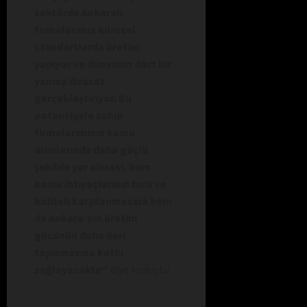
sektörde Ankaralı
firmalarımız küresel
standartlarda üretim
yapıyor ve dünyanın dört bir
yanına ihracat
gerçekleştiriyor. Bu
potansiyele sahip
firmalarımızın kamu
alımlarında daha güçlü
şekilde yer alması, hem
kamu ihtiyaçlarının hızlı ve
kaliteli karşılanmasına hem
de Ankara’nın üretim
gücünün daha ileri
taşınmasına katkı
sağlayacaktır”
diye konuştu.