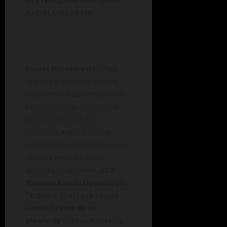
HAZIRLAYACAKTIR-
Devlet Malzeme Ofisi’
nin
faaliyet alanlarının bilişim
ürünlerinden büro makine ve
ekipmanlarına, aydınlatma
sistemlerinden tıbbi
cihazlara, kâğıt-kırtasiye
ürünlerinden akaryakıta kadar
oldukça geniş bir alanı
kapsadığını kaydeden
ATO
Yönetim Kurulu Üyesi Güçlü,
“Odamız üyesi çok sayıda
nitelikli firma da bu
alanlarda yüksek kaliteyle