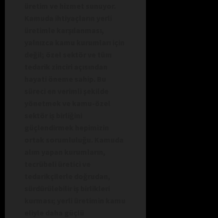
üretim ve hizmet sunuyor.
Kamuda ihtiyaçların yerli
üretimle karşılanması,
yalnızca kamu kurumları için
değil; özel sektör ve tüm
tedarik zinciri açısından
hayati öneme sahip. Bu
süreci en verimli şekilde
yönetmek ve kamu-özel
sektör iş birliğini
güçlendirmek hepimizin
ortak sorumluluğu. Kamuda
alım yapan kurumların,
tecrübeli üretici ve
tedarikçilerle doğrudan,
sürdürülebilir iş birlikleri
kurması; yerli üretimin kamu
eliyle daha güçlü