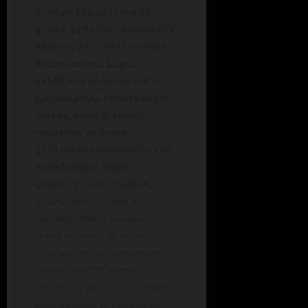
alımları ekosisteminde
güven, şeffaflık ve verimlilik
ilkeleriyle hareket etmeye
devam ediyor. Bugün
geldiğimiz noktada DMO,
paydaşlarıyla birlikte değer
üreten, kendini sürekli
yenileyen ve örnek
gösterilen bir merkezi satın
alma kurumu haline
gelmiştir”
dedi.
Candan,
son
yıllarda yerli ürünlerin
desteklenmesi, inovasyonun
teşvik edilmesi ve tedarik
süreçlerinin geliştirilmesine
yönelik önemli adımlar
attıklarını belirterek, sahada
daha görünür ve erişilebilir