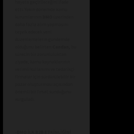
hayata geçirileceğini ifade
etti. Yakın dönemde kamu
kurumlarının
DMO
üzerinden
daha fazla alım yapmasını
teşvik edecek yeni
düzenlemelerin gündemde
olduğunu belirten
Candan,
bu
sürecin bir zorunluluktan
ziyade, kamu kaynaklarının
verimli kullanımı ve tedarikçi
firmalar için sürdürülebilir bir
pazar oluşturması açısından
önemli bir fırsat sunduğunu
vurguladı.
-DMO İLK B2B ETKİNLİĞİNİ