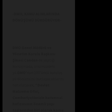
-DMO, KAMU ALIMLARINDA
DÖNÜŞÜMÜ SÜRDÜRÜYOR-
DMO Genel Müdürü ve
Yönetim Kurulu Başkanı
Şinasi Candan
da yaptığı
konuşmada, önümüzdeki
yıl
DMO’
nun 100’üncü kuruluş
yıl dönümünü kutlayacaklarını
hatırlatarak,
“Devlet
Malzeme Ofisi,
Cumhuriyetimizin kurumsal
hafızasının önemli yapı
taşlarından biri olarak kamu