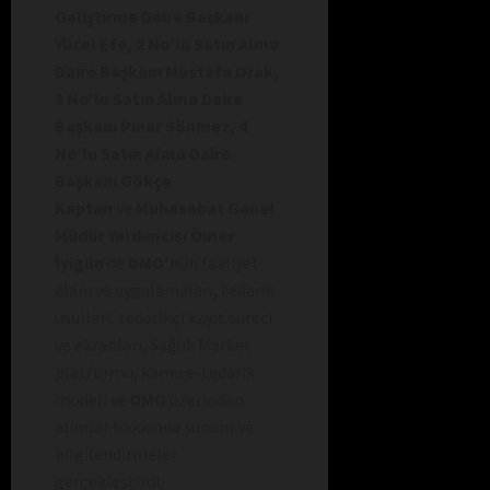
Geliştirme Daire Başkanı
Yücel Efe, 2 No’lu Satın Alma
Daire Başkanı Mustafa Orak,
3 No’lu Satın Alma Daire
Başkanı Pınar Sönmez, 4
No’lu Satın Alma Daire
Başkanı Gökçe
Kaptan
ve
Muhasebat Genel
Müdür Yardımcısı Ömer
İyigün
de
DMO’
nun faaliyet
alanı ve uygulamaları, tedarik
usulleri, tedarikçi kayıt süreci
ve ekranları, Sağlık Market
platformu, kamu e-tedarik
modeli ve
DMO
üzerinden
alımlar hakkında sunum ve
bilgilendirmeler
gerçekleştirdi.