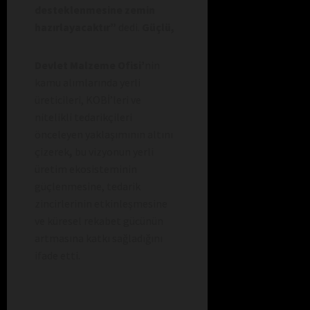
desteklenmesine zemin
hazırlayacaktır”
dedi.
Güçlü,
Devlet Malzeme Ofisi’
nin
kamu alımlarında yerli
üreticileri, KOBİ’leri ve
nitelikli tedarikçileri
önceleyen yaklaşımının altını
çizerek
,
bu vizyonun yerli
üretim ekosisteminin
güçlenmesine, tedarik
zincirlerinin etkinleşmesine
ve küresel rekabet gücünün
artmasına katkı sağladığını
ifade etti.