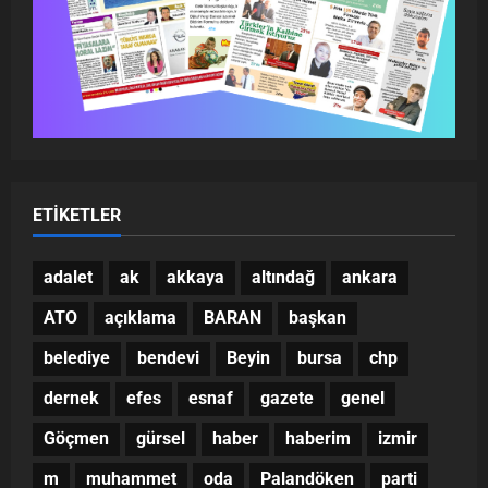
ETIKETLER
adalet
ak
akkaya
altındağ
ankara
ATO
açıklama
BARAN
başkan
belediye
bendevi
Beyin
bursa
chp
dernek
efes
esnaf
gazete
genel
Göçmen
gürsel
haber
haberim
izmir
m
muhammet
oda
Palandöken
parti