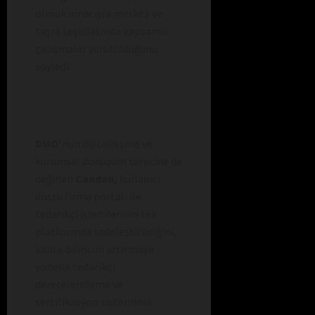
olmak amacıyla merkez ve
taşra teşkilatında kapsamlı
çalışmalar yürütüldüğünü
söyledi.
DMO’
nun dijitalleşme ve
kurumsal dönüşüm sürecine de
değinen
Candan,
kullanıcı
dostu firma portalı ile
tedarikçi işlemlerinin tek
platformda sadeleştirildiğini,
kalite bilincini artırmaya
yönelik tedarikçi
derecelendirme ve
sertifikasyon sisteminin