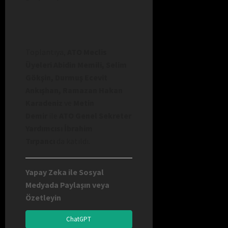
Toplantıya,
ATO Meclis
Üyeleri Abidin Memili, Selim
Gökşin, Durmuş Ecevit
Ankışhan, Ramazan Hakan
Karadeniz
ve
Metin
Demir
ile
ATO Genel Sekreter
Yardımcısı İbrahim
Tırpancı
da katıldı.
Yapay Zeka ile Sosyal
Medyada Paylaşın veya
Özetleyin
ChatGPT