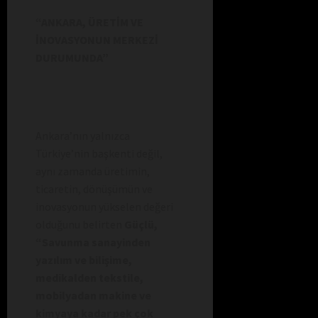
“ANKARA, ÜRETİM VE
İNOVASYONUN MERKEZİ
DURUMUNDA”
Ankara’nın yalnızca
Türkiye’nin başkenti değil,
aynı zamanda üretimin,
ticaretin, dönüşümün ve
inovasyonun yükselen değeri
olduğunu belirten
Güçlü,
“Savunma sanayinden
yazılım ve bilişime,
medikalden tekstile,
mobilyadan makine ve
kimyaya kadar pek çok