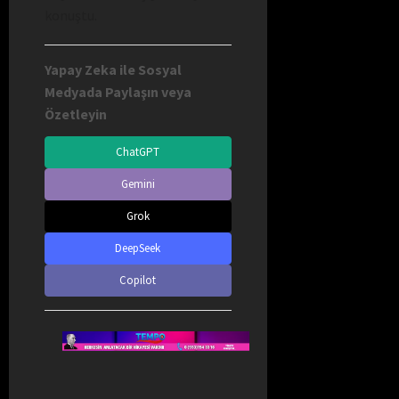
konuştu.
Yapay Zeka ile Sosyal
Medyada Paylaşın veya
Özetleyin
ChatGPT
Gemini
Grok
DeepSeek
Copilot