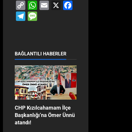
Copy
WhatsApp
Email
X
Facebook
Link
Telegram
Message
BAĞLANTILI HABERLER
CHP Kızılcahamam İlçe
Başkanlığı’na Ömer Ünnü
atandı!