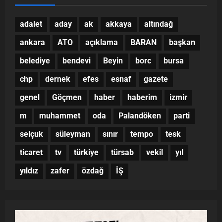
adalet
aday
ak
akkaya
altındağ
ankara
ATO
açıklama
BARAN
başkan
belediye
bendevi
Beyin
borc
bursa
chp
dernek
efes
esnaf
gazete
genel
Göçmen
haber
haberim
izmir
m
muhammet
oda
Palandöken
parti
selçuk
süleyman
sınır
tempo
tesk
ticaret
tv
türkiye
türsab
vekil
yıl
yıldız
zafer
özdağ
İŞ