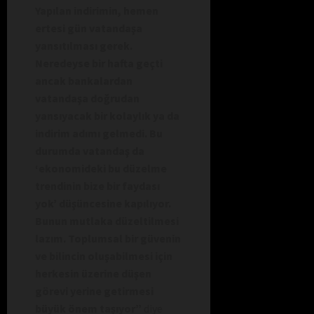
Yapılan indirimin, hemen
ertesi gün vatandaşa
yansıtılması gerek.
Neredeyse bir hafta geçti
ancak bankalardan
vatandaşa doğrudan
yansıyacak bir kolaylık ya da
indirim adımı gelmedi. Bu
durumda vatandaş da
‘ekonomideki bu düzelme
trendinin bize bir faydası
yok’ düşüncesine kapılıyor.
Bunun mutlaka düzeltilmesi
lazım. Toplumsal bir güvenin
ve bilincin oluşabilmesi için
herkesin üzerine düşen
görevi yerine getirmesi
büyük önem taşıyor”
diye