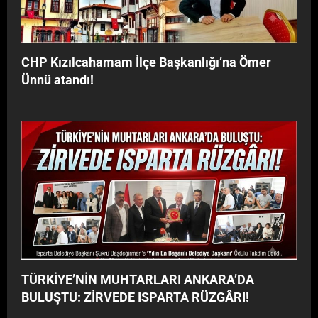
y
G
o
Â
r
R
”
I
CHP Kızılcahamam İlçe Başkanlığı’na Ömer
!
Ünnü atandı!
TÜRKİYE’NİN MUHTARLARI ANKARA’DA
BULUŞTU: ZİRVEDE ISPARTA RÜZGÂRI!