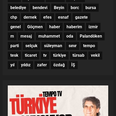
belediye
bendevi
Beyin
borc
bursa
chp
dernek
efes
esnaf
gazete
genel
Göçmen
haber
haberim
izmir
m
mesaj
muhammet
oda
Palandöken
parti
selçuk
süleyman
sınır
tempo
tesk
ticaret
tv
türkiye
türsab
vekil
yıl
yıldız
zafer
özdağ
İŞ