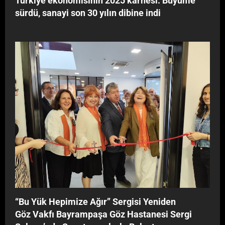
Türkiye ekonomisinin 2025 karnesi: Büyüme
r
sürdü, sanayi son 30 yılın dibine indi
l
e
B
u
l
u
ş
t
u
‘‘Bu Yük Hepimize Ağır’’ Sergisi Yeniden
Göz Vakfı Bayrampaşa Göz Hastanesi Sergi