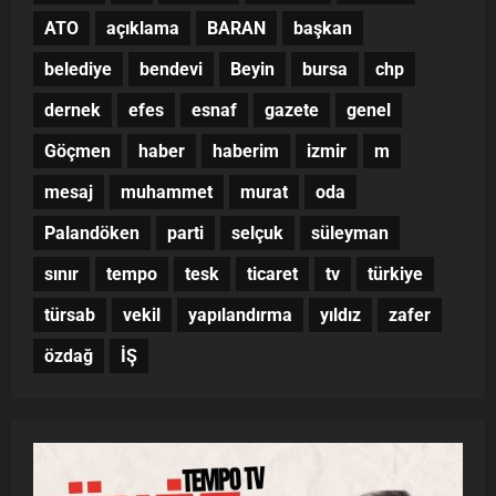
ATO
açıklama
BARAN
başkan
belediye
bendevi
Beyin
bursa
chp
dernek
efes
esnaf
gazete
genel
Göçmen
haber
haberim
izmir
m
mesaj
muhammet
murat
oda
Palandöken
parti
selçuk
süleyman
sınır
tempo
tesk
ticaret
tv
türkiye
türsab
vekil
yapılandırma
yıldız
zafer
özdağ
İŞ