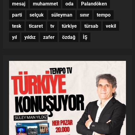
mesaj
muhammet
oda
Palandöken
parti
selçuk
süleyman
sınır
tempo
tesk
ticaret
tv
türkiye
türsab
vekil
yıl
yıldız
zafer
özdağ
İŞ