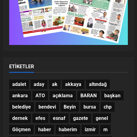
ETIKETLER
adalet
aday
ak
akkaya
altındağ
ankara
ATO
açıklama
BARAN
başkan
belediye
bendevi
Beyin
bursa
chp
dernek
efes
esnaf
gazete
genel
Göçmen
haber
haberim
izmir
m