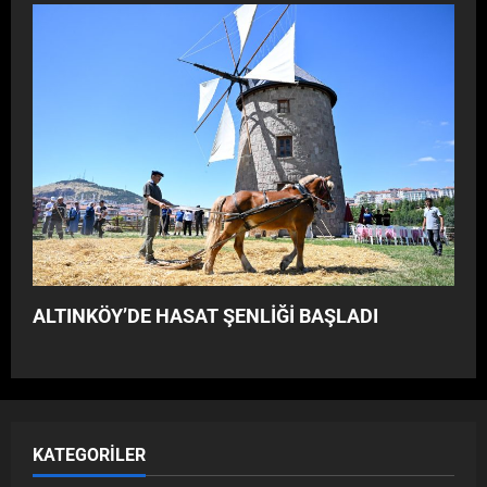
y
o
r
”
ALTINKÖY’DE HASAT ŞENLİĞİ BAŞLADI
KATEGORILER