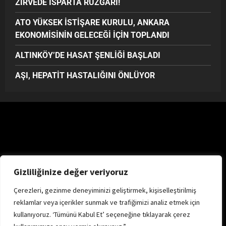
ZİRVEDE ISPARTA RÜZGÂRI!
ATO YÜKSEK İSTİŞARE KURULU, ANKARA
EKONOMİSİNİN GELECEĞİ İÇİN TOPLANDI
ALTINKÖY’DE HASAT ŞENLİĞİ BAŞLADI
AŞI, HEPATİT HASTALIĞINI ÖNLÜYOR
Gizliliğinize değer veriyoruz
Çerezleri, gezinme deneyiminizi geliştirmek, kişiselleştirilmiş
reklamlar veya içerikler sunmak ve trafiğimizi analiz etmek için
kullanıyoruz. ‘Tümünü Kabul Et’ seçeneğine tıklayarak çerez