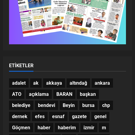
ETIKETLER
adalet
ak
akkaya
altındağ
ankara
ATO
açıklama
BARAN
başkan
belediye
bendevi
Beyin
bursa
chp
dernek
efes
esnaf
gazete
genel
Göçmen
haber
haberim
izmir
m