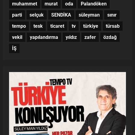
muhammet
murat
oda
Palandöken
parti
selçuk
SENDİKA
süleyman
sınır
tempo
tesk
ticaret
tv
türkiye
türsab
vekil
yapılandırma
yıldız
zafer
özdağ
İŞ