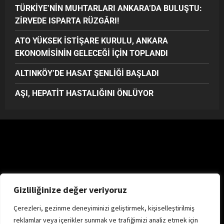
TÜRKİYE’NİN MUHTARLARI ANKARA’DA BULUŞTU:
ZİRVEDE ISPARTA RÜZGÂRI!
ATO YÜKSEK İSTİŞARE KURULU, ANKARA
EKONOMİSİNİN GELECEĞİ İÇİN TOPLANDI
ALTINKÖY’DE HASAT ŞENLİĞİ BAŞLADI
AŞI, HEPATİT HASTALIĞINI ÖNLÜYOR
Gizliliğinize değer veriyoruz
Çerezleri, gezinme deneyiminizi geliştirmek, kişiselleştirilmiş
reklamlar veya içerikler sunmak ve trafiğimizi analiz etmek için