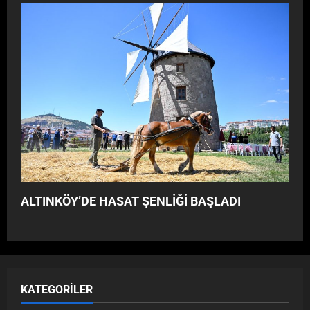
y
o
r
”
ALTINKÖY’DE HASAT ŞENLİĞİ BAŞLADI
KATEGORILER