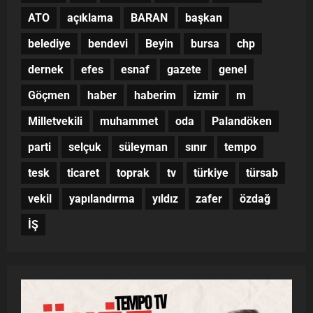
ATO
açıklama
BARAN
başkan
belediye
bendevi
Beyin
bursa
chp
dernek
efes
esnaf
gazete
genel
Göçmen
haber
haberim
izmir
m
Milletvekili
muhammet
oda
Palandöken
parti
selçuk
süleyman
sınır
tempo
tesk
ticaret
toprak
tv
türkiye
türsab
vekil
yapılandırma
yıldız
zafer
özdağ
İŞ