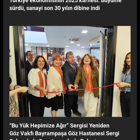
Türkiye ekonomisinin 2025 karnesi: Büyüme
r
sürdü, sanayi son 30 yılın dibine indi
l
e
B
u
l
u
ş
t
u
‘‘Bu Yük Hepimize Ağır’’ Sergisi Yeniden
Göz Vakfı Bayrampaşa Göz Hastanesi Sergi