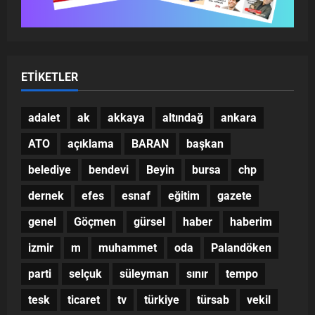
ETIKETLER
adalet
ak
akkaya
altındağ
ankara
ATO
açıklama
BARAN
başkan
belediye
bendevi
Beyin
bursa
chp
dernek
efes
esnaf
eğitim
gazete
genel
Göçmen
gürsel
haber
haberim
izmir
m
muhammet
oda
Palandöken
parti
selçuk
süleyman
sınır
tempo
tesk
ticaret
tv
türkiye
türsab
vekil