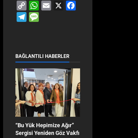
Copy
WhatsApp
Email
X
Facebook
Link
Telegram
Message
BAĞLANTILI HABERLER
‘‘Bu Yük Hepimize Ağır’’
Sergisi Yeniden Göz Vakfı