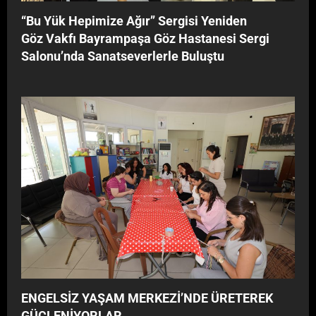
‘‘Bu Yük Hepimize Ağır’’ Sergisi Yeniden
Göz Vakfı Bayrampaşa Göz Hastanesi Sergi
Salonu’nda Sanatseverlerle Buluştu
ENGELSİZ YAŞAM MERKEZİ’NDE ÜRETEREK
GÜÇLENİYORLAR