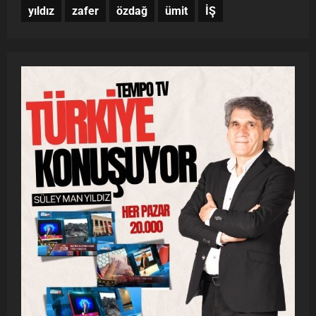
yıldız
zafer
özdağ
ümit
İŞ