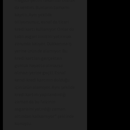
G
da verdim. Bunların tamamı
Â
kayıtlı. Aynı şekilde
R
biliyorsunuz, esnaf da ticari
I
kredi kartı kullanıyor. Onlar da
!
tabii asgari limitini yatırmak
zorunda kalıyor. Dükkanına iş
yerine ürün de alamıyor. Bu
kredi kartları gerçekten
günlük hayatta olmazsa
olmazı yerine geçti. Esnaf
kendi kredi kartının dolduğu
için ürün alamıyor. Aynı şekilde
kredi kartını yapılandırdığı
zaman da bu faizinin
asgarisini yatırdığı zaman
altından kalkamıyor” şeklinde
konuştu.