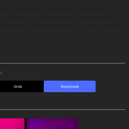
racı değil, bir dünya mirası olduğunu hatırlatarak
a, dünyanın en eski dillerinden biri olan Türkçemizi
iği saygınlığa ulaştırmak hepimizin borcudur. Türkçemizin
n
Grok
DeepSeek