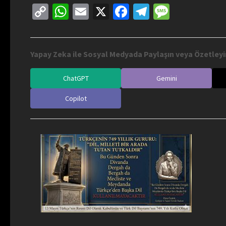
Copy
WhatsApp
Email
X
Facebook
Telegram
Messag
Link
Yapay Zeka ile Sosyal Medyada Paylaşın veya Özetleyi
ChatGPT
Gemini
Copilot