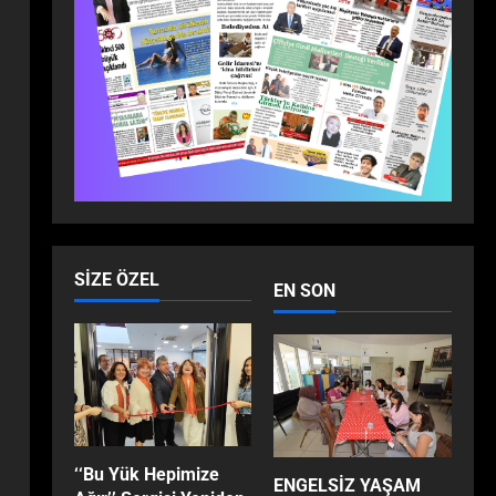
ANKARA’DA BULUŞTU:
2
ZİRVEDE ISPARTA RÜZGÂRI!
Dünya
Ekonomi
Gündem
Son Dakika
Yaşam
Milli İradenin Sarsılmaz Gücü:
Anadolu’nun Dört Bir
Yanından Yükselen Tarihi
3
Haykırış!
Dünya
Eğitim
Ekonomi
Son Dakika
Teknoloji
EFES SELÇUK’TA ÇOCUKLAR
SIZE ÖZEL
EN SON
GELECEĞİ KODLUYOR
4
Dünya
Gündem
Sağlık
Son Dakika
Yaşam
Op. Dr. Çetin Duygu Uyardı:
“Sosyal Medya Estetiği
Gerçeği Değiştiriyor, Filtreler
5
‘‘Bu Yük Hepimize
Hastaların Beklentilerini
ENGELSİZ YAŞAM