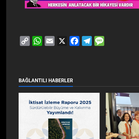
Copy
WhatsApp
Email
X
Facebook
Telegram
Messag
Link
BAĞLANTILI HABERLER