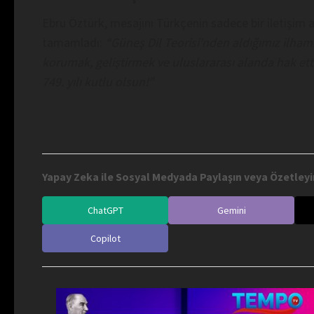
Ebru Öztürk, mesajını Türkçenin sadece bir iletişim a
tamamladı:
“Güneş Dil Teorisi’nden aldığımız ilhaml
korumak, geliştirmek ve uluslararası alanda hak ett
749. yılı kutlu olsun!”
Yapay Zeka ile Sosyal Medyada Paylaşın veya Özetleyi
ChatGPT
Gemini
Copilot