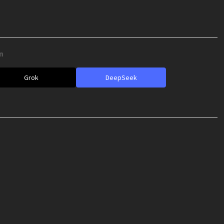
e
n
Grok
DeepSeek