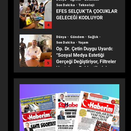
Son Dakika
Teknoloji
EFES SELÇUK’TA ÇOCUKLAR
GELECEĞİ KODLUYOR
4
Dünya
Gündem
Sağlık
Son Dakika
Yaşam
Op. Dr. Çetin Duygu Uyardı:
“Sosyal Medya Estetiği
Gerçeği Değiştiriyor, Filtreler
5
Hastaların Beklentilerini
Yanıltıyor”
Dünya
Ekonomi
Son Dakika
Türkiye ekonomisinin 2025
karnesi: Büyüme sürdü,
sanayi son 30 yılın dibine indi
1
Dünya
Eğitim
Ekonomi
Gündem
Son Dakika
Turizm
Yaşam
Yerel
TÜRKİYE’NİN MUHTARLARI