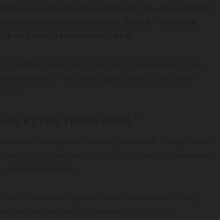
kçenin resmi dil kabul edilişinin 749. yılı vesilesiyle
ki hayati önemine dikkat çekti. Öztürk, “300 yıllık
yıllık hazinemizi korumalıyız” dedi.
tarihinde yayımladığı fermanla Türkçeyi resmi dil ilan
ümü nedeniyle bir açıklama yapan Ebru Öztürk, dilin bir
rguladı.
AK ETTİĞİ YERDE DEĞİL”
nusundaki hassasiyetlerini örnek göstererek, Türkiye’nin bu
’daki turistik bölgelerde birçok dil seçeneği sunulmasına
u ifadeleri kullandı:
 Türkler olmasına rağmen, turistik sunumlarda Türkçe
ı platformdaki temsili açısından bir eksikliktir.”