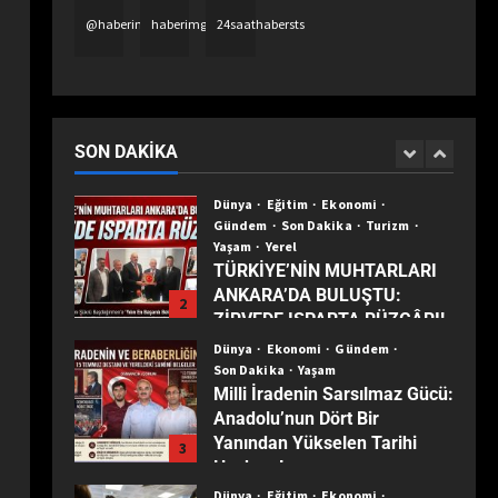
Gerçeği Değiştiriyor, Filtreler
5
@haberimgazete
haberimgazetetv
24saathabersts
Hastaların Beklentilerini
Yanıltıyor”
Dünya
Ekonomi
Son Dakika
Türkiye ekonomisinin 2025
karnesi: Büyüme sürdü,
sanayi son 30 yılın dibine indi
SON DAKIKA
1
Dünya
Eğitim
Ekonomi
Gündem
Son Dakika
Turizm
Yaşam
Yerel
TÜRKİYE’NİN MUHTARLARI
ANKARA’DA BULUŞTU:
2
ZİRVEDE ISPARTA RÜZGÂRI!
Dünya
Ekonomi
Gündem
Son Dakika
Yaşam
Milli İradenin Sarsılmaz Gücü:
Anadolu’nun Dört Bir
Yanından Yükselen Tarihi
3
Haykırış!
Dünya
Eğitim
Ekonomi