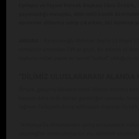
Epilepsi ve Yaşam Dernek Başkanı Ebru Öztürk, Tür
yayımladığı mesajda, dilin milli kimlik üzerinde
devletler dillerine sahip çıkarken, biz binlerce 
ANKARA
– Karamanoğlu Mehmet Bey’in 13 Mayıs 1277 
etmesinin üzerinden 749 yıl geçti. Bu anlamlı yıl dön
toplumu millet yapan en temel “tutkal” olduğunu vu
“DİLİMİZ ULUSLARARASI ALANDA H
Öztürk, gelişmiş ülkelerin kendi dillerini koruma ko
konuda daha atak olması gerektiğini savundu. Avrupa
rağmen Türkçenin ihmal edilmesini eleştiren Öztürk, ş
“Almanya’da Almanlardan sonra en kalabalık nüfus
seçeneğine rastlayamıyoruz. Bu, dilimizin uluslararas