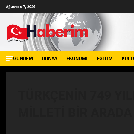
Ağustos 7, 2026
GÜNDEM
DÜNYA
EKONOMI
EĞITIM
KÜLT
TÜRKÇENİN 749 YIL
MİLLETİ BİR ARADA