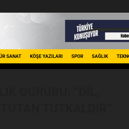
ÜR SANAT
KÖŞE YAZILARI
SPOR
SAĞLIK
TEKN
LIK GURURU: “DİL,
 TUTAN TUTKALDIR”