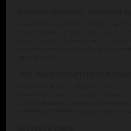
ATATÜRK’ÜN İZİNDE: MU KITASI 
Makalesinde Türkçenin kökenlerine dair çarpıcı tari
Atatürk’ün 1930’lu yıllarda başlattığı dil araştırmala
çalışmaların ve Mu Kıtası raporlarının önemine değin
arasındaki şaşırtıcı benzerliklerin (ay-yıldız sembol
gerektiğini belirtti.
“300 YILLIK DEVLETLER BİLE DİLİN
Dünya üzerindeki etnik çeşitliliğe de değinen Öztürk,
farklı etnik grubu bir arada tutan gücün “tek dil” po
300 yıllık devletler bile toplumsal birliği korumak içi
Abideleri’nden Göbeklitepe’ye uzanan kadim dil mi
GELECEĞE ÇAĞRI