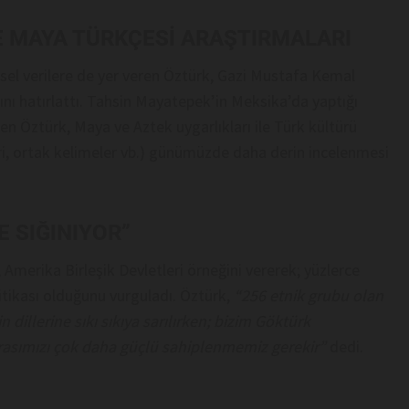
VE MAYA TÜRKÇESİ ARAŞTIRMALARI
hsel verilere de yer veren Öztürk, Gazi Mustafa Kemal
rını hatırlattı. Tahsin Mayatepek’in Meksika’da yaptığı
en Öztürk, Maya ve Aztek uygarlıkları ile Türk kültürü
leri, ortak kelimeler vb.) günümüzde daha derin incelenmesi
E SIĞINIYOR”
 Amerika Birleşik Devletleri örneğini vererek; yüzlerce
litikası olduğunu vurguladı. Öztürk,
“256 etnik grubu olan
n dillerine sıkı sıkıya sarılırken; bizim Göktürk
rasımızı çok daha güçlü sahiplenmemiz gerekir”
dedi.