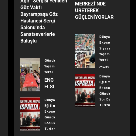
Ağır’’ Sergisi Yeniden
Yanıltıyor”
MERKEZİ’NDE
Göz Vakfı
ÜRETEREK
Bayrampaşa Göz
GÜÇLENİYORLAR
Hastanesi Sergi
Salonu’nda
Sanatseverlerle
Dünya
Buluştu
Ekonomi
Siyaset
Yaşam
Yerel
Gündem
Yaşam
CHP
Yerel
Kızıl
Dünya
ENG
caha
Eğitim
ELSİ
ma
Ekonomi
Z
Gündem
m
Son Dakika
YAŞ
Dünya
İlçe
Turizm
Eğitim
AM
Baş
Yaşam
Ekonomi
MER
kanlı
Yerel
Gündem
KEZİ
ğı’na
Son Dakika
TÜR
’NDE
Öme
Turizm
KİYE
ÜRE
r
Yaşam