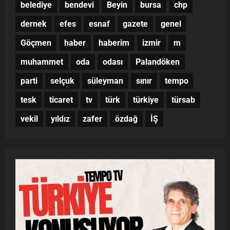
belediye
bendevi
Beyin
bursa
chp
dernek
efes
esnaf
gazete
genel
Göçmen
haber
haberim
izmir
m
muhammet
oda
odası
Palandöken
parti
selçuk
süleyman
sınır
tempo
tesk
ticaret
tv
türk
türkiye
türsab
vekil
yıldız
zafer
özdağ
İŞ