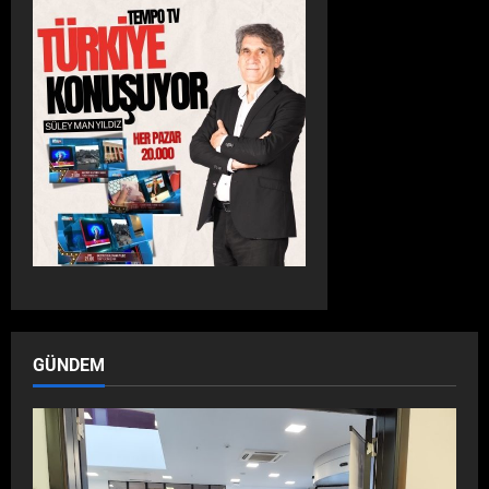
G
Â
R
I
!
GÜNDEM